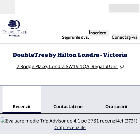
Salt la conținut
Deschide
Înscriere
Sejururile dvs.
Conectați-vă
DoubleTree by Hilton Londra - Victoria
,
Deschi
2 Bridge Place, Londra SW1V 1QA, Regatul Unit
1
/
12
imaginea anterioară
imag
1 din 12
Contactaţi-ne
Recenzii
Contactaţi-ne
Ora sosirii
4,1
(
3731
)
Citiți recenziile