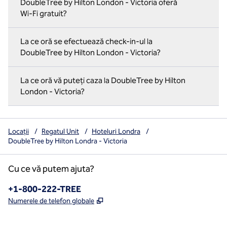
DoubleTree by Hilton London - Victoria oferă
Wi-Fi gratuit?
La ce oră se efectuează check-in-ul la
DoubleTree by Hilton London - Victoria?
La ce oră vă puteți caza la DoubleTree by Hilton
London - Victoria?
Locații
/
Regatul Unit
/
Hoteluri Londra
/
DoubleTree by Hilton Londra - Victoria
Cu ce vă putem ajuta?
Telefon:
+1-800-222-TREE
,
Deschide o filă nouă
Numerele de telefon globale