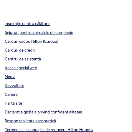
x
facebook
instagram
,
Deschide o filă nouă
,
Deschide o filă nouă
,
Deschide o filă nouă
Inspirație pentru călătorie
Sejururi pentru animalele de companie
Carduri cadou Hilton (Europa)
Carduri de credit
Centrul de asistență
Acces special web
Media
Dezvoltare
Cariere
Hartă site
Declarația globală privind confidenţialitatea
Responsabilitate corporativă
Termenele și condițiile de reducere Hilton Honors