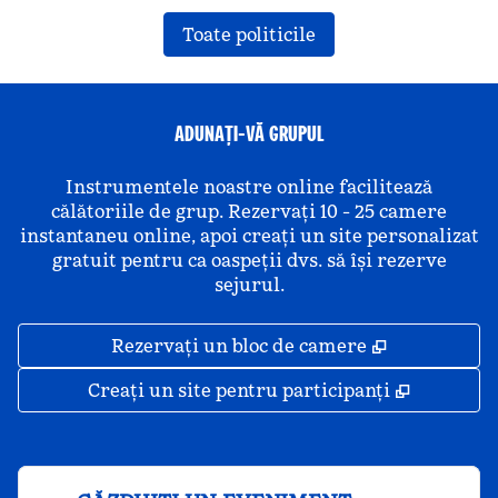
Toate politicile
ADUNAȚI-VĂ GRUPUL
Instrumentele noastre online facilitează
călătoriile de grup. Rezervați 10 - 25 camere
instantaneu online, apoi creați un site personalizat
gratuit pentru ca oaspeții dvs. să își rezerve
sejurul.
,
Deschide o 
Rezervați un bloc de camere
,
Deschide
Creați un site pentru participanți