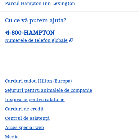
Parcul Hampton Inn Lexington
Cu ce vă putem ajuta?
Telefon:
+1-800-HAMPTON
,
Deschide o filă nouă
Numerele de telefon globale
facebook
x
instagram
,
Deschide o filă nouă
,
Deschide o filă nouă
,
Deschide o filă nouă
Carduri cadou Hilton (Europa)
Sejururi pentru animalele de companie
Inspirație pentru călătorie
Carduri de credit
Centrul de asistență
Acces special web
Media