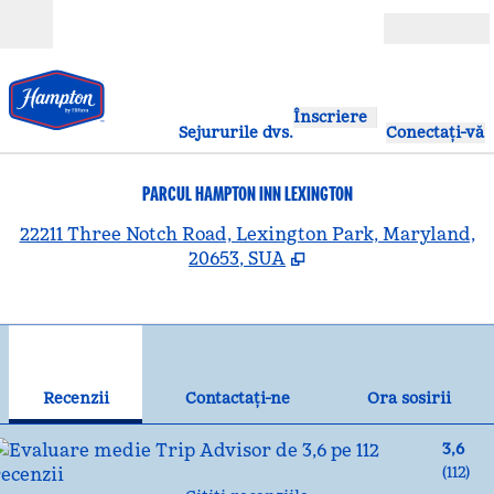
Salt la conținut
Deschide
Înscriere
Sejururile dvs.
Conectați-vă
PARCUL HAMPTON INN LEXINGTON
,
D
22211 Three Notch Road, Lexington Park, Maryland,
20653, SUA
1
/
12
imaginea anterioară
ima
1 din 12
Contactaţi-ne
Recenzii
Contactaţi-ne
Ora sosirii
3,6
(
112
)