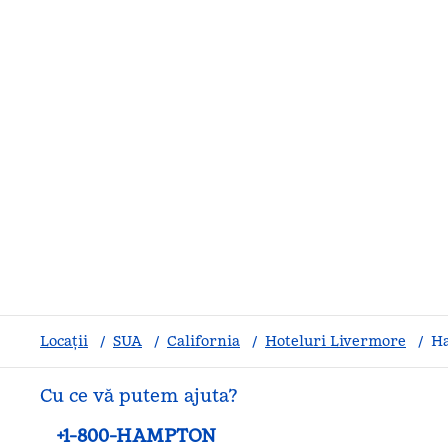
Locații
/
SUA
/
California
/
Hoteluri Livermore
/
Ha
Cu ce vă putem ajuta?
Telefon:
+1-800-HAMPTON