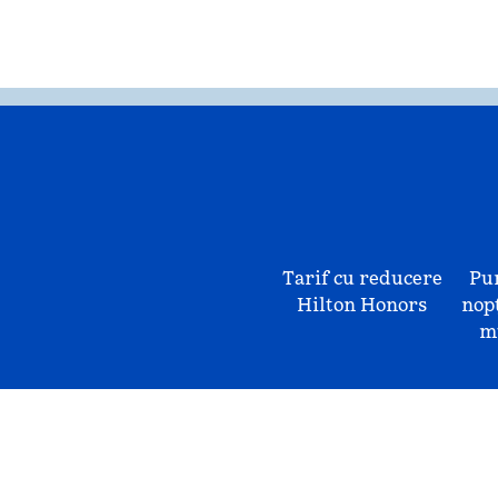
Tarif cu reducere
Pu
Hilton Honors
nopț
mu