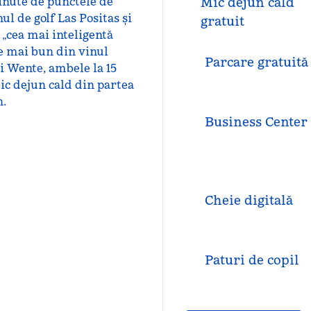
inute de punctele de
Mic dejun cald
l de golf Las Positas și
gratuit
„cea mai inteligentă
te mai bun din vinul
Parcare gratuită
i Wente, ambele la 15
c dejun cald din partea
n.
Business Center
Cheie digitală
Paturi de copil