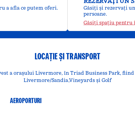
REZERVAȚI UN 
u a afla ce putem oferi.
Găsiți și rezervați u
persoane.
Găsiți spațiu pentru 
LOCAȚIE ȘI TRANSPORT
vest a orașului Livermore, în Triad Business Park, fiin
Livermore/Sandia,Vineyards și Golf
AEROPORTURI