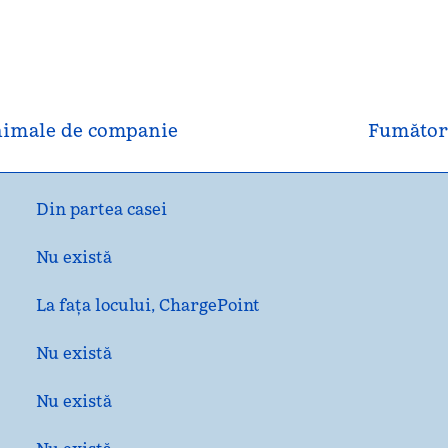
imale de companie
Fumător
Din partea casei
Nu există
La fața locului
, ChargePoint
Nu există
Nu există