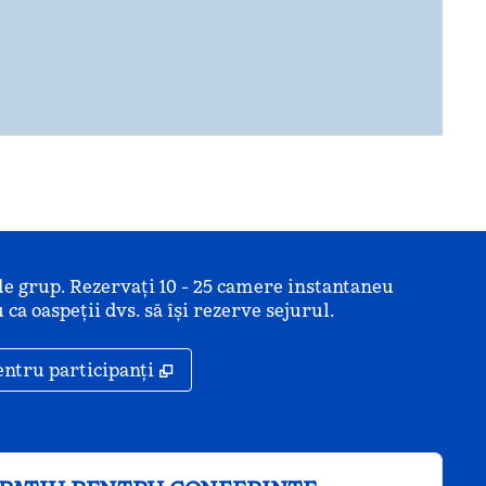
de grup. Rezervați 10 - 25 camere instantaneu
 ca oaspeții dvs. să își rezerve sejurul.
ă
,
Deschide o filă nouă
entru participanți