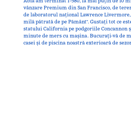
Abia am terminat I-580, la mai puțin de 10 m
vânzare Premium din San Francisco, de terenu
de laboratorul național Lawrence Livermore, 
milă pătrată de pe Pământ”. Gustați tot ce es
statului California pe podgoriile Concannon ș
minute de mers cu mașina. Bucurați-vă de mi
casei și de piscina noastră exterioară de sezo