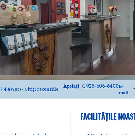
Apel
E-mai
+1 925-606-6400
Apelați
E-
4,4
(
783
)
Citiți recenziile
•
mail
FACILITĂŢILE NOAS