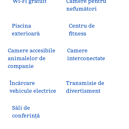
Wi-Fi gratuit
Camere pentru
nefumători
Piscina
Centru de
exterioară
fitness
Camere accesibile
Camere
animalelor de
interconectate
companie
Încărcare
Transmisie de
vehicule electrice
divertisment
Săli de
conferință