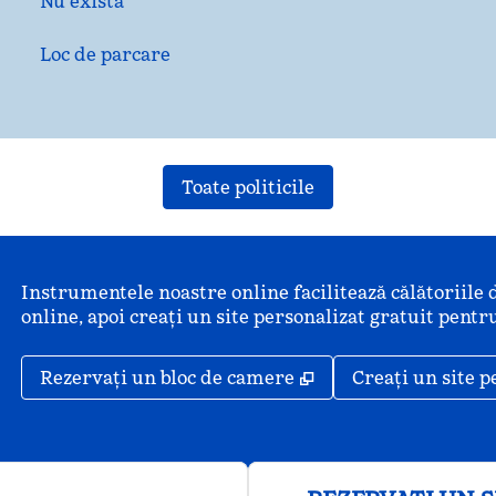
Nu există
Loc de parcare
Toate politicile
Instrumentele noastre online facilitează călătoriile 
online, apoi creați un site personalizat gratuit pentru
,
Deschide o filă nou
Rezervați un bloc de camere
Creați un site p