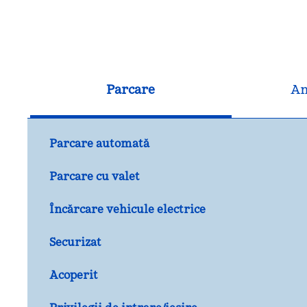
Parcare
An
Parcare automată
Parcare cu valet
Încărcare vehicule electrice
Securizat
Acoperit