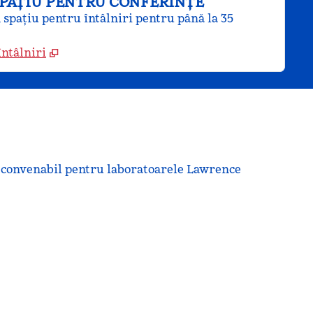
SPAȚIU PENTRU CONFERINȚE
n spațiu pentru întâlniri pentru până la 35
întâlniri
d convenabil pentru laboratoarele Lawrence