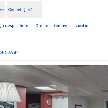
re
Conectați-vă
ii despre hotel
Oferte
Galerie
Locaţie
,
Deschide o filă nouă
51, SUA