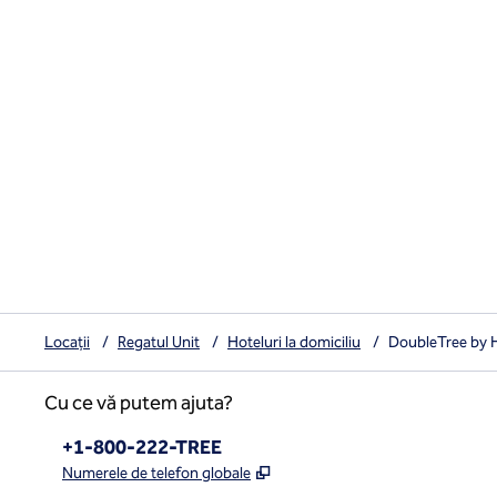
Locații
/
Regatul Unit
/
Hoteluri la domiciliu
/
DoubleTree by H
Cu ce vă putem ajuta?
Telefon:
+1-800-222-TREE
,
Deschide o filă nouă
Numerele de telefon globale