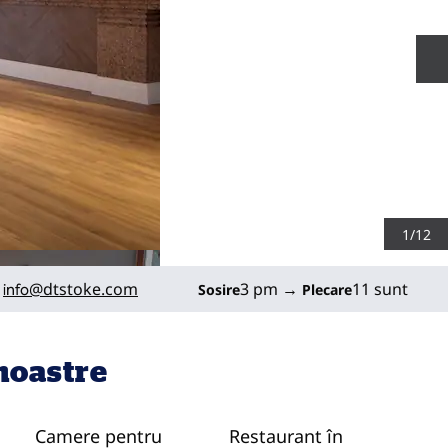
D
1
/
12
@dtstoke.com
3 pm
→
11 sunt
Sosire
Plecare
info
 noastre
Camere pentru
Restaurant în