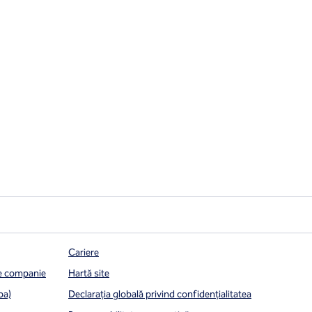
Cariere
de companie
Hartă site
pa)
Declarația globală privind confidenţialitatea