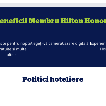
eneficii Membru Hilton Hono
cte pentru nopți
Alegeți-vă camera
Cazare digitală
Experienț
ratuite și multe
Ho
altele
Politici hoteliere