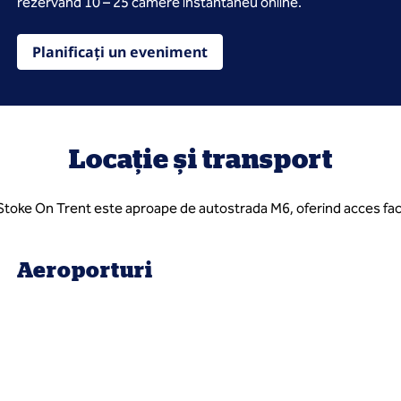
rezervând 10 – 25 camere instantaneu online.
Planificați un eveniment
Locație și transport
Stoke On Trent este aproape de autostrada M6, oferind acces faci
Aeroporturi