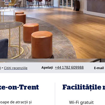
Apelare
Email
Apelați
+44 1782 609988
)
Citiți recenziile
•
E-mail
ke-on-Trent
Facilităţile
oape de atracții și
Wi-Fi gratuit