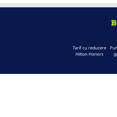
B
Tarif cu reducere
Pun
Hilton Honors
g