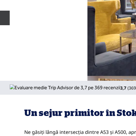
Diapozitivul anterior
3,7
(
369
Un sejur primitor în Sto
Ne găsiți lângă intersecția dintre A53 și A500, apr