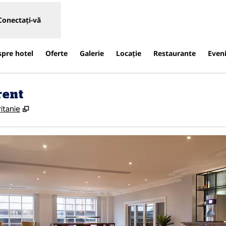
Conectați-vă
spre hotel
Oferte
Galerie
Locaţie
Restaurante
Even
rent
,
Deschide o filă nouă
itanie