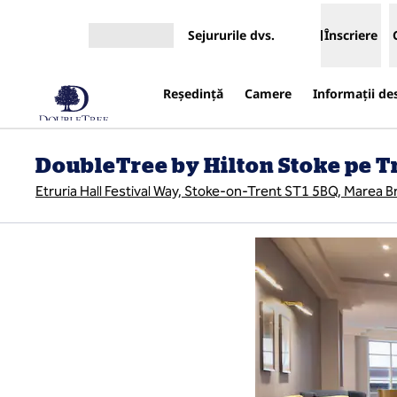
Salt la conținut
Sejururile dvs.
Înscriere
Deschideți meniul
Reşedinţă
Camere
Informații de
DoubleTree by Hilton Stoke pe T
Etruria Hall Festival Way, Stoke-on-Trent ST1 5BQ, Marea Br