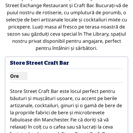
Street Exchange Restaurant și Craft Bar. Bucurați-vă de
puiul nostru de rotiserie, cu umplutură de porumb, o
selecție de beri artizanale locale și cocktailuri mixte cu
pricepere. Luați masa al fresco pe terasa noastră de
sezon sau găzduiți ceva special în The Library, spațiul
nostru privat disponibil pentru angajare, perfect
pentru întâlniri și sărbători.
1
/
2
imaginea anterioară
imagin
1 din 2
Store Street Craft Bar
Ore
Afișare ore pentru barul de artizanat Store Street
Store Street Craft Bar este locul perfect pentru 
băuturi și mușcături ușoare, cu accent pe berile 
artizanale, cocktailuri, ginuri și o gamă de bere de 
la propriile fabrici de bere și microbrevete 
fabuloase din Manchester. Fie că doriți să vă 
relaxați în colț cu o cafea sau să lucrați la ceva 