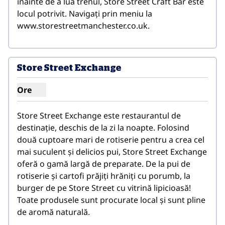
înainte de a lua trenul, Store Street Craft Bar este 
locul potrivit. Navigați prin meniu la 
www.storestreetmanchester.co.uk.
1
/
5
imaginea anterioară
imagin
1 din 5
Store Street Exchange
Ore
Afișare ore pentru Store Street Exchange
Store Street Exchange este restaurantul de 
destinație, deschis de la zi la noapte. Folosind 
două cuptoare mari de rotiserie pentru a crea cel 
mai suculent și delicios pui, Store Street Exchange 
oferă o gamă largă de preparate. De la pui de 
rotiserie și cartofi prăjiți hrăniți cu porumb, la 
burger de pe Store Street cu vitrină lipicioasă! 
Toate produsele sunt procurate local și sunt pline 
de aromă naturală.
