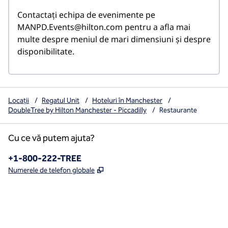
Contactați echipa de evenimente pe 
MANPD.Events@hilton.com pentru a afla mai 
multe despre meniul de mari dimensiuni și despre 
disponibilitate.
Locații
/
Regatul Unit
/
Hoteluri în Manchester
/
DoubleTree by Hilton Manchester - Piccadilly
/
Restaurante
Cu ce vă putem ajuta?
Telefon:
+1-800-222-TREE
,
Deschide o filă nouă
Numerele de telefon globale
x
facebook
instagram
,
Deschide o filă nouă
,
Deschide o filă nouă
,
Deschide o filă nouă