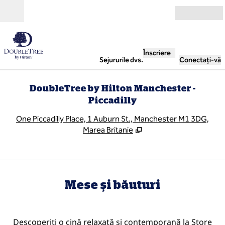
Salt la conținut
Deschide
Înscriere
Sejururile dvs.
Conectați-vă
DoubleTree by Hilton Manchester -
Piccadilly
,
D
One Piccadilly Place, 1 Auburn St., Manchester M1 3DG,
Marea Britanie
Mese și băuturi
Descoperiți o cină relaxată și contemporană la Store