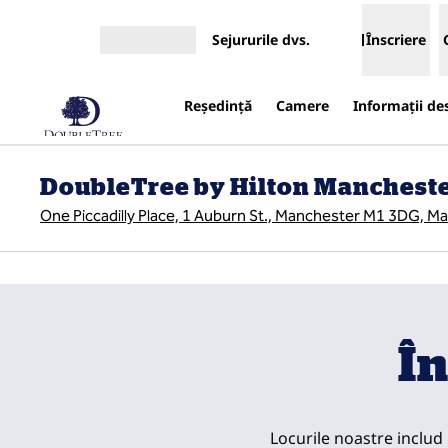
Salt la conținut
Sejururile dvs.
Înscriere
Deschideți meniul
Reşedinţă
Camere
Informații de
DoubleTree by Hilton Manchester
One Piccadilly Place, 1 Auburn St., Manchester M1 3DG, Ma
imaginea anterioară
1 din 16
În
Locurile noastre includ