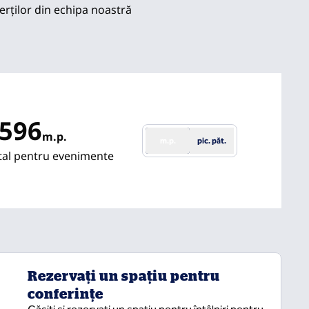
erților din echipa noastră
596
m.p.
m.p.
pic. păt.
Metri pătrați
otal pentru evenimente
Rezervați un spațiu pentru
conferințe