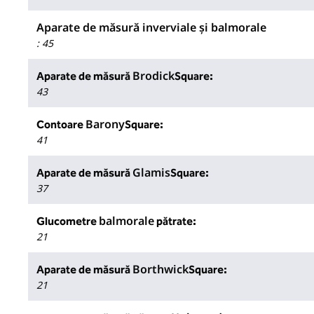
Aparate de măsură inverviale și balmorale
:
45
Brodick
Aparate de măsură
Square:
43
Barony
Contoare
Square:
41
Glamis
Aparate de măsură
Square:
37
balmorale
Glucometre
pătrate:
21
Borthwick
Aparate de măsură
Square:
21