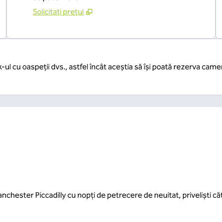
Solicitați prețul
k-ul cu oaspeții dvs., astfel încât aceștia să își poată rezerva came
anchester Piccadilly cu nopți de petrecere de neuitat, priveliști c