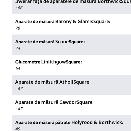
Inverar față de aparatele de măsură BorthwickSqu
:
86
Barony & GlamisSquare
Aparate de măsură
:
78
Scone
Aparate de măsură
Square:
74
Linlithgow
Glucometre
Square:
64
Aparate de măsură AthollSquare
:
47
Aparate de măsură CawdorSquare
:
47
Holyrood & Borthwick
Aparate de măsură pătrate
:
45