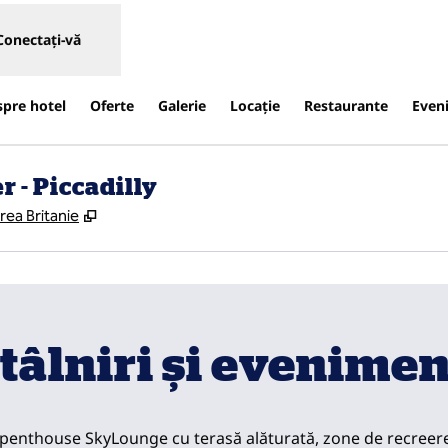
Conectați-vă
spre hotel
Oferte
Galerie
Locaţie
Restaurante
Even
 - Piccadilly
,
Deschide o filă nouă
rea Britanie
tâlniri și evenime
 penthouse SkyLounge cu terasă alăturată, zone de recreere 