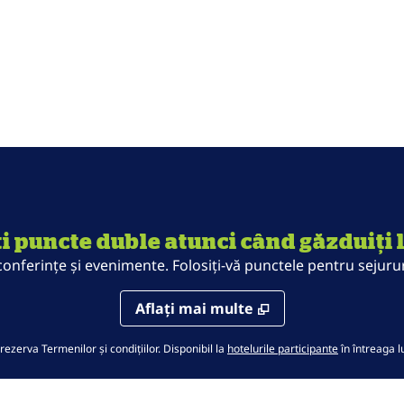
i puncte duble atunci când găzduiți 
ferințe și evenimente. Folosiți-vă punctele pentru sejururi 
Aflaţi mai multe
,
deschide o f
rezerva Termenilor și condițiilor. Disponibil la
hotelurile participante
în întreaga 