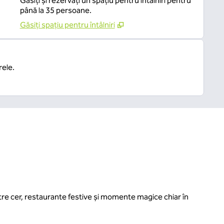
Găsiți și rezervați un spațiu pentru întâlniri pentru
până la 35 persoane.
Găsiți spațiu pentru întâlniri
rele.
ătre cer, restaurante festive și momente magice chiar în