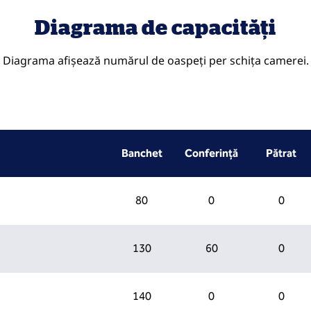
Diagrama de capacități
Diagrama afișează numărul de oaspeți per schița camerei.
Banchet
Conferință
Pătrat
80
0
0
130
60
0
140
0
0