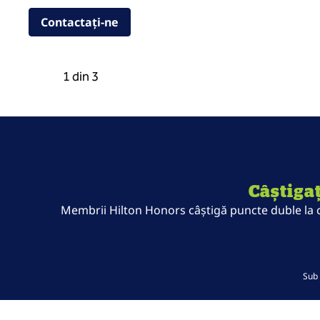
,
Deschide o filă nouă
Contactați-ne
Caruselul anterior, 3 din 3
Următorul carusel, 2 din 3
1 din 3
Caruselul 1 din 3
Câștigaț
Membrii Hilton Honors câștigă puncte duble la con
Sub 