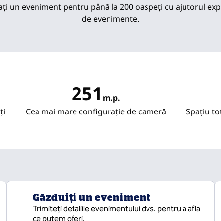
ți un eveniment pentru până la 200 oaspeți cu ajutorul exp
de evenimente.
251
m.p.
Metri pătrați
ţi
Cea mai mare configurație de cameră
Spațiu t
Găzduiți un eveniment
Trimiteți detaliile evenimentului dvs. pentru a afla
ce putem oferi.