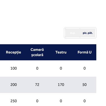
m.p.
pic. păt.
Cameră
Recepţie
Teatru
Formă U
școlară
100
0
0
0
200
72
170
50
250
0
0
0