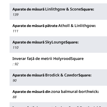
Linlithgow & Scone
Aparate de măsură
Square:
139
Atholl & Linlithgow
Aparate de măsură pătrate
:
111
SkyLounge
Aparate de măsură
Square:
110
Inverar față de metrii HolyroodSquare
:
92
Brodick & Cawdor
Aparate de măsură
Square:
90
zona balmural-borthwick
Aparate de măsură din
:
88