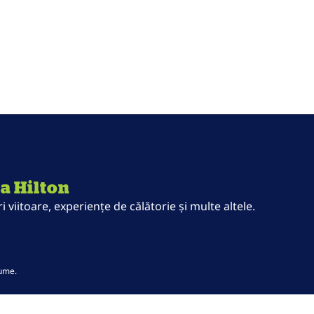
la Hilton
viitoare, experiențe de călătorie și multe altele.
ilă nouă
lume.