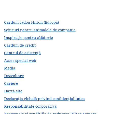
facebook
x
instagram
,
Deschide o filă nouă
,
Deschide o filă nouă
,
Deschide o filă nouă
Carduri cadou Hilton (Europa)
Sejururi pentru animalele de companie
Inspirație pentru călătorie
Carduri de credit
Centrul de asistență
Acces special web
Media
Dezvoltare
Cariere
Hartă site
Declarația globală privind confidenţialitatea
Responsabilitate corporativă