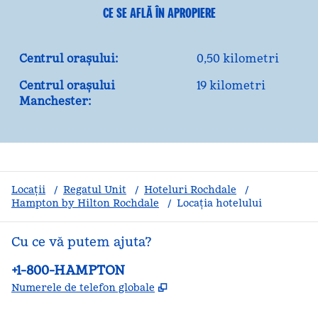
CE SE AFLĂ ÎN APROPIERE
Centrul orașului:
0,50 kilometri
Centrul orașului
19 kilometri
Manchester:
Locații
/
Regatul Unit
/
Hoteluri Rochdale
/
Hampton by Hilton Rochdale
/
Locația hotelului
Cu ce vă putem ajuta?
Telefon:
+1-800-HAMPTON
,
Deschide o filă nouă
Numerele de telefon globale