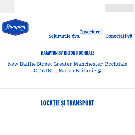
Salt la conținut
Deschide
Înscriere
Sejururile dvs.
Conectați-vă
HAMPTON BY HILTON ROCHDALE
,
D
New Baillie Street Greater Manchester, Rochdale
OL16 1EU , Marea Britanie
LOCAȚIE ȘI TRANSPORT