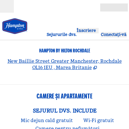
Salt la conținut
Deschide
Înscriere
Sejururile dvs.
Conectați-vă
HAMPTON BY HILTON ROCHDALE
,
D
New Baillie Street Greater Manchester, Rochdale
OL16 1EU , Marea Britanie
CAMERE ȘI APARTAMENTE
SEJURUL DVS. INCLUDE
Mic dejun cald gratuit
Wi-Fi gratuit
Camere pentru nefumători