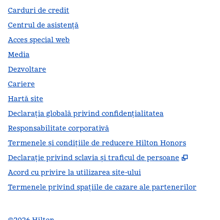
Carduri de credit
Centrul de asistență
Acces special web
Media
Dezvoltare
Cariere
Hartă site
Declarația globală privind confidenţialitatea
Responsabilitate corporativă
Termenele și condițiile de reducere Hilton Honors
,
Deschid
Declarație privind sclavia și traficul de persoane
Acord cu privire la utilizarea site-ului
Termenele privind spațiile de cazare ale partenerilor