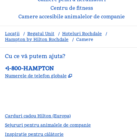
Centru de fitness
Camere accesibile animalelor de companie
Locații
/
Regatul Unit
/
Hoteluri Rochdale
/
Hampton by Hilton Rochdale
/
Camere
Cu ce vă putem ajuta?
Telefon:
+1-800-HAMPTON
,
Deschide o filă nouă
Numerele de telefon globale
facebook
x
instagram
,
Deschide o filă nouă
,
Deschide o filă nouă
,
Deschide o filă nouă
Carduri cadou Hilton (Europa)
Sejururi pentru animalele de companie
Inspirație pentru călătorie