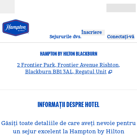
Salt la conținut
Deschide
Înscriere
Sejururile dvs.
Conectați-vă
HAMPTON BY HILTON BLACKBURN
,
D
2 Frontier Park, Frontier Avenue Rishton,
Blackburn BB1 3AL, Regatul Unit
INFORMAȚII DESPRE HOTEL
Găsiți toate detaliile de care aveți nevoie pentru
un sejur excelent la Hampton by Hilton