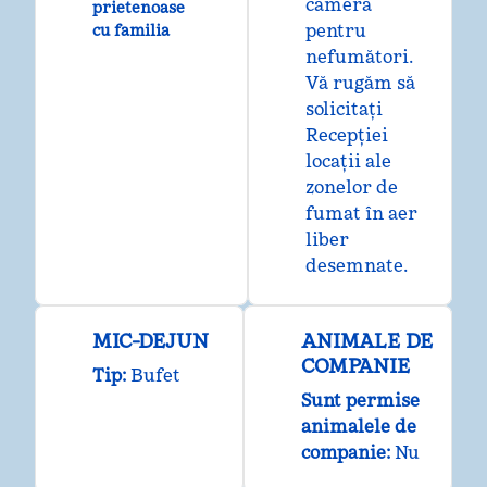
cameră
prietenoase
pentru
cu familia
nefumători.
Vă rugăm să
solicitați
Recepției
locații ale
zonelor de
fumat în aer
liber
desemnate.
MIC-DEJUN
ANIMALE DE
COMPANIE
Tip:
Bufet
Sunt permise
animalele de
companie:
Nu