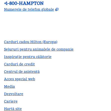
Telefon:
+1-800-HAMPTON
,
Deschide o filă nouă
Numerele de telefon globale
facebook
x
instagram
,
Deschide o filă nouă
,
Deschide o filă nouă
,
Deschide o filă nouă
Carduri cadou Hilton (Europa)
Sejururi pentru animalele de companie
Inspirație pentru călătorie
Carduri de credit
Centrul de asistență
Acces special web
Media
Dezvoltare
Cariere
Hartă site