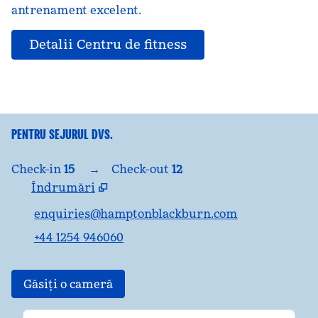
antrenament excelent.
Detalii Centru de fitness
PENTRU SEJURUL DVS.
Check-in
15
→
Check-out
12
Îndrumări
,
Deschide o filă nouă
enquiries@hamptonblackburn.com
+44 1254 946060
Găsiți o cameră