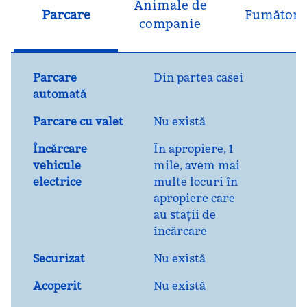
Animale de
Parcare
Fumători
companie
Parcare
Din partea casei
automată
Parcare cu valet
Nu există
Încărcare
În apropiere, 1
vehicule
mile
, avem mai
electrice
multe locuri în
apropiere care
au stații de
încărcare
Securizat
Nu există
Acoperit
Nu există