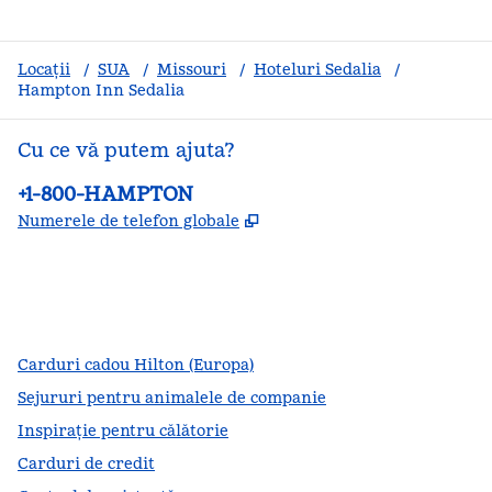
Locații
/
SUA
/
Missouri
/
Hoteluri Sedalia
/
Hampton Inn Sedalia
Cu ce vă putem ajuta?
Telefon:
+1-800-HAMPTON
,
Deschide o filă nouă
Numerele de telefon globale
facebook
x
instagram
,
Deschide o filă nouă
,
Deschide o filă nouă
,
Deschide o filă nouă
Carduri cadou Hilton (Europa)
Sejururi pentru animalele de companie
Inspirație pentru călătorie
Carduri de credit