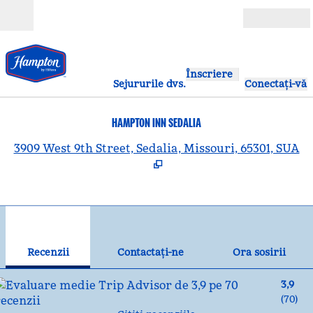
Salt la conținut
Deschide
Înscriere
Sejururile dvs.
Conectați-vă
HAMPTON INN SEDALIA
,
D
3909 West 9th Street, Sedalia, Missouri, 65301, SUA
1
/
12
imaginea anterioară
ima
1 din 12
Contactaţi-ne
Recenzii
Contactaţi-ne
Ora sosirii
3,9
(
70
)