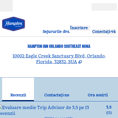
Salt la conținut
Deschide
Înscriere
Sejururile dvs.
Conectați-vă
HAMPTON INN ORLANDO SOUTHEAST NONA
,
D
10002 Eagle Creek Sanctuary Blvd, Orlando,
Florida, 32832, SUA
1
/
12
imaginea anterioară
ima
1 din 12
Contactaţi-ne
Recenzii
Contactaţi-ne
Ora sosirii
3,5
(
13
)