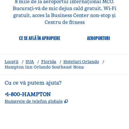
8 mile de la aeroportul internațional MCO.
Bucurați-vă de mic dejun cald gratuit, Wi-Fi
gratuit, acces la Business Center non-stop și
Centru de fitness
CE SE AFLĂ ÎN APROPIERE
AEROPORTURI
Locații
/
SUA
/
Florida
/
Hoteluri Orlando
/
Hampton Inn Orlando Southeast Nona
Cu ce vă putem ajuta?
Telefon:
+1-800-HAMPTON
,
Deschide o filă nouă
Numerele de telefon globale
facebook
x
instagram
,
Deschide o filă nouă
,
Deschide o filă nouă
,
Deschide o filă nouă