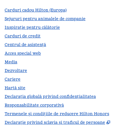
Carduri cadou Hilton (Europa)
Sejururi pentru animalele de companie
Inspirație pentru călătorie
Carduri de credit
Centrul de asistență
Acces special web
Media
Dezvoltare
Cariere
Hartă site
Declarația globală privind confidenţialitatea
Responsabilitate corporativă
Termenele și condițiile de reducere Hilton Honors
,
Deschid
Declarație privind sclavia și traficul de persoane