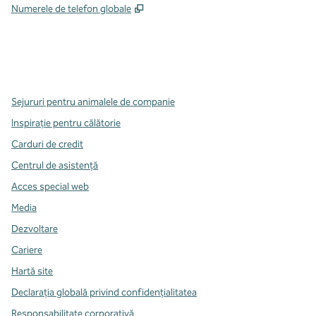
,
Deschide o filă nouă
Numerele de telefon globale
x
facebook
instagram
,
Deschide o filă nouă
,
Deschide o filă nouă
,
Deschide o filă nouă
Sejururi pentru animalele de companie
Inspirație pentru călătorie
Carduri de credit
Centrul de asistență
Acces special web
Media
Dezvoltare
Cariere
Hartă site
Declarația globală privind confidenţialitatea
Responsabilitate corporativă