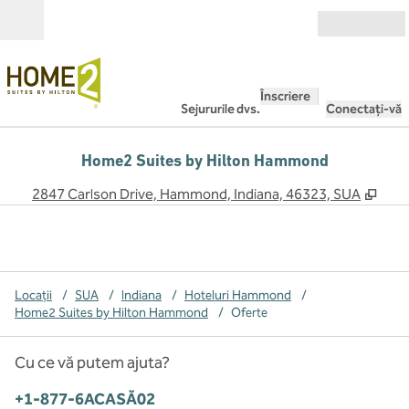
Salt la conținut
Deschide
Înscriere
Sejururile dvs.
Conectați-vă
Home2 Suites by Hilton Hammond
,
Desc
2847 Carlson Drive, Hammond, Indiana, 46323, SUA
Locații
/
SUA
/
Indiana
/
Hoteluri Hammond
/
Home2 Suites by Hilton Hammond
/
Oferte
Cu ce vă putem ajuta?
Telefon:
+1-877-6ACASĂ02