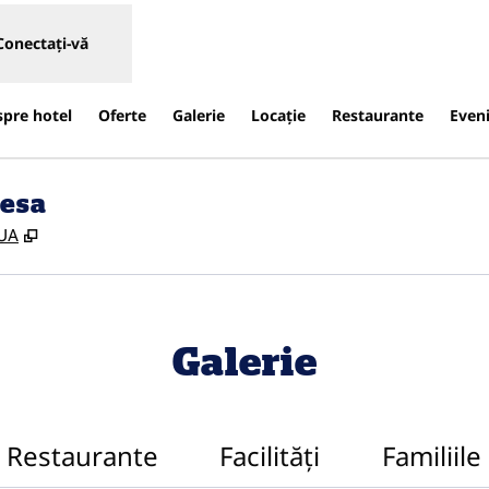
Conectați-vă
spre hotel
Oferte
Galerie
Locaţie
Restaurante
Even
Mesa
,
Deschide o filă nouă
SUA
Galerie
Restaurante
Facilităţi
Familiile 