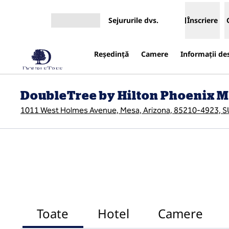
Salt la conținut
Sejururile dvs.
Înscriere
Deschideți meniul
Reşedinţă
Camere
Informații de
DoubleTree by Hilton Phoenix 
1011 West Holmes Avenue, Mesa, Arizona, 85210-4923, 
Toate
Hotel
Camere