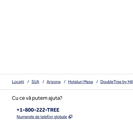
Locații
/
SUA
/
Arizona
/
Hoteluri Mesa
/
DoubleTree by Hi
Cu ce vă putem ajuta?
Telefon:
+1-800-222-TREE
,
Deschide o filă nouă
Numerele de telefon globale