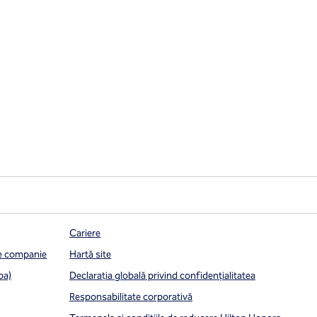
Cariere
de companie
Hartă site
pa)
Declarația globală privind confidenţialitatea
Responsabilitate corporativă