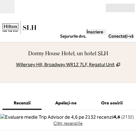
Salt la conținut
Deschide
Înscriere
Sejururile dvs.
Conectați-vă
Dormy House Hotel, un hotel SLH
,
Deschi
Willersey Hill, Broadway WR12 7LF, Regatul Unit
1 din 12
1
/
12
imaginea anterioară
imaginea urmă
Apelaţi-ne
Recenzii
Apelaţi-ne
Ora sosirii
4,6
(
2132
)
Citiți recenziile