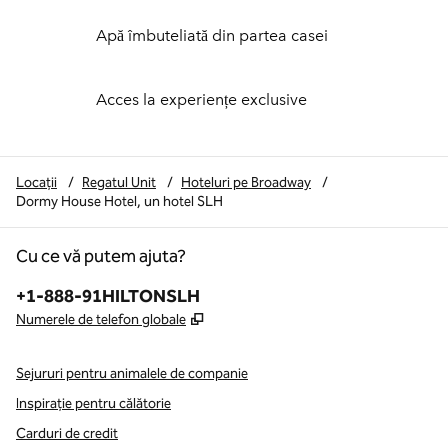
Apă îmbuteliată din partea casei
Acces la experiențe exclusive
Locații
/
Regatul Unit
/
Hoteluri pe Broadway
/
Dormy House Hotel, un hotel SLH
Cu ce vă putem ajuta?
Telefon:
+1-888-91HILTONSLH
,
Deschide o filă nouă
Numerele de telefon globale
Sejururi pentru animalele de companie
Inspirație pentru călătorie
Carduri de credit