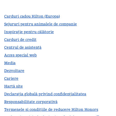
,
Deschide o filă nouă
,
Deschide o filă nouă
,
Deschide o filă nouă
Carduri cadou Hilton (Europa)
Sejururi pentru animalele de companie
Inspirație pentru călătorie
Carduri de credit
Centrul de asistență
Acces special web
Media
Dezvoltare
Cariere
Hartă site
Declarația globală privind confidenţialitatea
Responsabilitate corporativă
Termenele și condițiile de reducere Hilton Honors