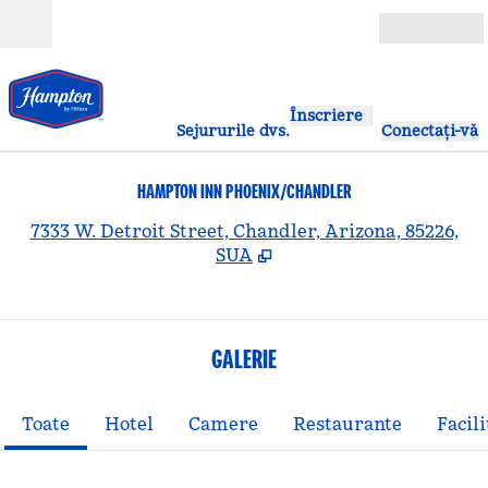
Salt la conținut
Deschide
Înscriere
Sejururile dvs.
Conectați-vă
HAMPTON INN PHOENIX/CHANDLER
,
D
7333 W. Detroit Street, Chandler, Arizona, 85226,
SUA
GALERIE
Toate
Hotel
Camere
Restaurante
Facili