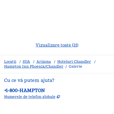
Vizualizare toate (21)
Locații
/
SUA
/
Arizona
/
Hoteluri Chandler
/
Hampton Inn Phoenix/Chandler
/
Galerie
Cu ce vă putem ajuta?
Telefon:
+1-800-HAMPTON
,
Deschide o filă nouă
Numerele de telefon globale
facebook
x
instagram