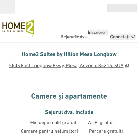
Salt la conținut
Deschide
Înscriere
Sejururile dvs.
Conectați-vă
Home2 Suites by Hilton Mesa Longbow
,
Des
5643 East Longbow Pkwy, Mesa, Arizona, 85215, SUA
Camere și apartamente
Sejurul dvs. include
Mic dejun cald gratuit
Wi-Fi gratuit
Camere pentru nefumători
Parcare gratuită