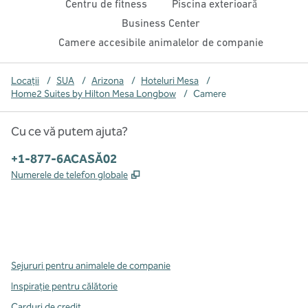
Centru de fitness
Piscina exterioară
Business Center
Camere accesibile animalelor de companie
Locații
/
SUA
/
Arizona
/
Hoteluri Mesa
/
Home2 Suites by Hilton Mesa Longbow
/
Camere
Cu ce vă putem ajuta?
Telefon:
+1-877-6ACASĂ02
,
Deschide o filă nouă
Numerele de telefon globale
x
facebook
instagram
,
Deschide o filă nouă
,
Deschide o filă nouă
,
Deschide o filă nouă
Sejururi pentru animalele de companie
Inspirație pentru călătorie
Carduri de credit