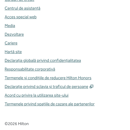
Centrul de asistență
Acces special web
Media
Dezvoltare
Cariere
Hartă site
Declarația globală privind confidenţialitatea
Responsabilitate corporativă
Termenele și condițiile de reducere Hilton Honors
,
Deschide o filă n
Declarație privind sclavia și traficul de persoane
Acord cu privire la utilizarea site-ului
Termenele privind spațiile de cazare ale partenerilor
©
2026
Hilton