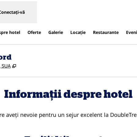
Conectați-vă
spre hotel
Oferte
Galerie
Locaţie
Restaurante
Even
ord
,
Deschide o filă nouă
, SUA
Informații despre hotel
care aveți nevoie pentru un sejur excelent la DoubleTr