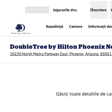
Salt la conținut
Sejururile dvs.
Înscriere
Deschideți meniul
Reşedinţă
Camere
Informații de
DoubleTree by Hilton Phoenix N
10220 North Metro Parkway East, Phoenix, Arizona, 85051
Găsiți toate detaliile de 