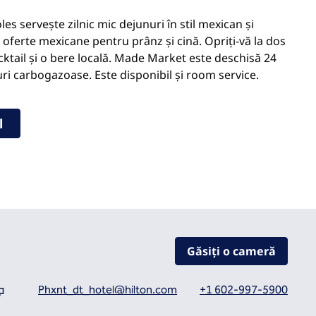
s servește zilnic mic dejunuri în stil mexican și
n oferte mexicane pentru prânz și cină. Opriți-vă la dos
ktail și o bere locală. Made Market este deschisă 24
uri carbogazoase. Este disponibil și room service.
l
Găsiți o cameră
Phxnt_dt_hotel@hilton.com
+1 602-997-5900
ă nouă