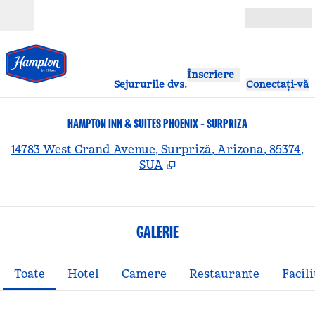
Salt la conținut
Deschide
Înscriere
Sejururile dvs.
Conectați-vă
HAMPTON INN & SUITES PHOENIX - SURPRIZA
,
D
14783 West Grand Avenue, Surpriză, Arizona, 85374,
SUA
GALERIE
Toate
Hotel
Camere
Restaurante
Facili