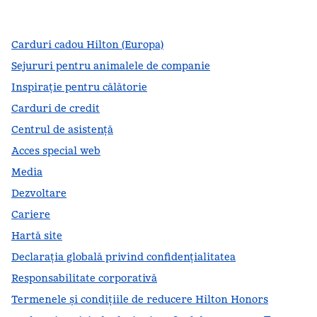
,
Deschide o filă nouă
,
Deschide o filă nouă
,
Deschide o filă nouă
Carduri cadou Hilton (Europa)
Sejururi pentru animalele de companie
Inspirație pentru călătorie
Carduri de credit
Centrul de asistență
Acces special web
Media
Dezvoltare
Cariere
Hartă site
Declarația globală privind confidenţialitatea
Responsabilitate corporativă
Termenele și condițiile de reducere Hilton Honors