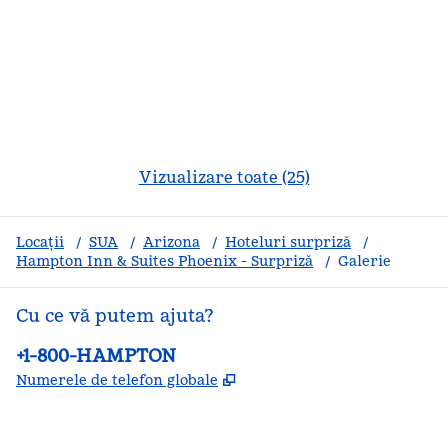
Vizualizare toate (25)
Locații
/
SUA
/
Arizona
/
Hoteluri surpriză
/
Hampton Inn & Suites Phoenix - Surpriză
/
Galerie
Cu ce vă putem ajuta?
Telefon:
+1-800-HAMPTON
,
Deschide o filă nouă
Numerele de telefon globale
facebook
x
instagram