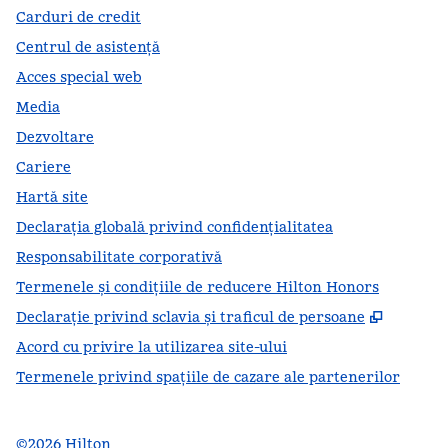
Carduri de credit
Centrul de asistență
Acces special web
Media
Dezvoltare
Cariere
Hartă site
Declarația globală privind confidenţialitatea
Responsabilitate corporativă
Termenele și condițiile de reducere Hilton Honors
,
Deschid
Declarație privind sclavia și traficul de persoane
Acord cu privire la utilizarea site-ului
Termenele privind spațiile de cazare ale partenerilor
©
2026
Hilton