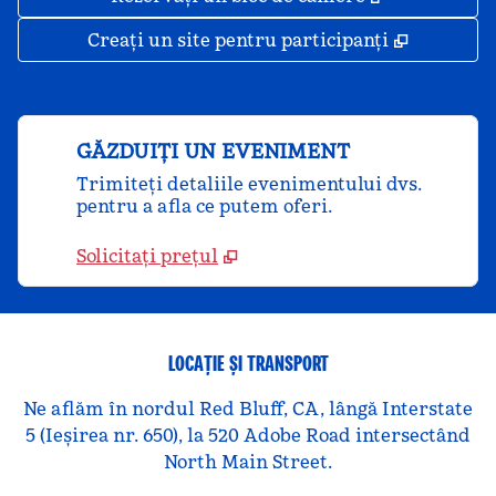
,
Deschide
Creați un site pentru participanți
GĂZDUIȚI UN EVENIMENT
Trimiteți detaliile evenimentului dvs.
pentru a afla ce putem oferi.
Solicitați prețul
LOCAȚIE ȘI TRANSPORT
Ne aflăm în nordul Red Bluff, CA, lângă Interstate
5 (Ieșirea nr. 650), la 520 Adobe Road intersectând
North Main Street.