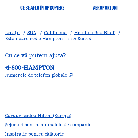
CE SE AFLĂ ÎN APROPIERE
AEROPORTURI
Locații
/
SUA
/
California
/
Hoteluri Red Bluff
/
Estompare roșie Hampton Inn & Suites
Cu ce vă putem ajuta?
Telefon:
+1-800-HAMPTON
,
Deschide o filă nouă
Numerele de telefon globale
facebook
x
instagram
,
Deschide o filă nouă
,
Deschide o filă nouă
,
Deschide o filă nouă
Carduri cadou Hilton (Europa)
Sejururi pentru animalele de companie
Inspirație pentru călătorie