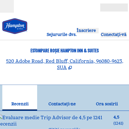
Salt la conținut
Deschide
Înscriere
Sejururile dvs.
Conectați-vă
ESTOMPARE ROȘIE HAMPTON INN & SUITES
,
D
520 Adobe Road, Red Bluff, California, 96080-9623,
SUA
1
/
12
imaginea anterioară
ima
1 din 12
Contactaţi-ne
Recenzii
Contactaţi-ne
Ora sosirii
4,5
(
1241
)