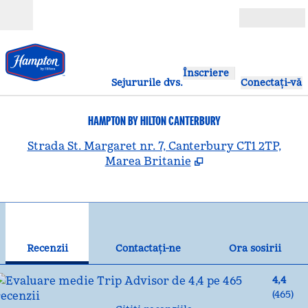
Salt la conținut
Deschide
Înscriere
Sejururile dvs.
Conectați-vă
HAMPTON BY HILTON CANTERBURY
,
D
Strada St. Margaret nr. 7, Canterbury CT1 2TP,
Marea Britanie
1
/
12
imaginea anterioară
ima
1 din 12
Contactaţi-ne
Recenzii
Contactaţi-ne
Ora sosirii
4,4
(
465
)