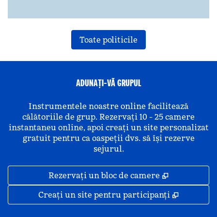
Toate politicile
ADUNAȚI-VĂ GRUPUL
Instrumentele noastre online facilitează
călătoriile de grup. Rezervați 10 - 25 camere
instantaneu online, apoi creați un site personalizat
gratuit pentru ca oaspeții dvs. să își rezerve
sejurul.
,
Deschide o 
Rezervați un bloc de camere
,
Deschide
Creați un site pentru participanți