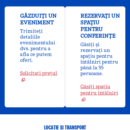
GĂZDUIȚI UN
REZERVAȚI UN
EVENIMENT
SPAȚIU
PENTRU
Trimiteți
CONFERINȚE
detaliile
evenimentului
Găsiți și
dvs. pentru a
rezervați un
afla ce putem
spațiu pentru
oferi.
întâlniri pentru
până la 35
Solicitați prețul
persoane.
Găsiți spațiu
pentru întâlniri
LOCAȚIE ȘI TRANSPORT