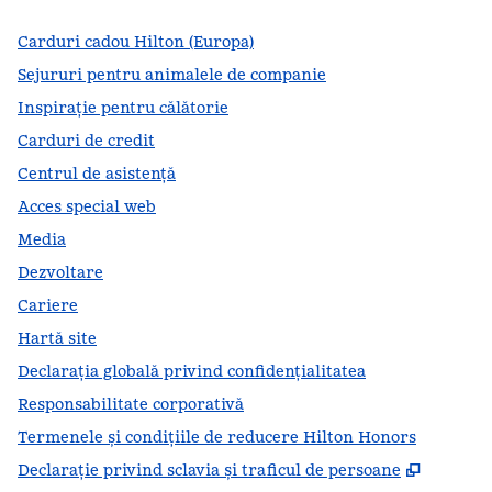
Carduri cadou Hilton (Europa)
Sejururi pentru animalele de companie
Inspirație pentru călătorie
Carduri de credit
Centrul de asistență
Acces special web
Media
Dezvoltare
Cariere
Hartă site
Declarația globală privind confidenţialitatea
Responsabilitate corporativă
Termenele și condițiile de reducere Hilton Honors
,
Deschid
Declarație privind sclavia și traficul de persoane