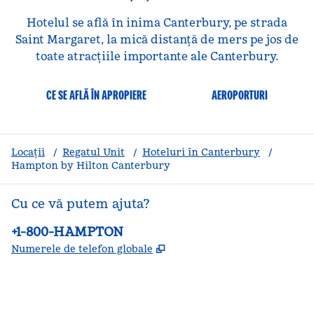
Hotelul se află în inima Canterbury, pe strada
Saint Margaret, la mică distanță de mers pe jos de
toate atracțiile importante ale Canterbury.
CE SE AFLĂ ÎN APROPIERE
AEROPORTURI
Locații
/
Regatul Unit
/
Hoteluri în Canterbury
/
Hampton by Hilton Canterbury
Cu ce vă putem ajuta?
Telefon:
+1-800-HAMPTON
,
Deschide o filă nouă
Numerele de telefon globale
facebook
x
instagram
,
Deschide o filă nouă
,
Deschide o filă nouă
,
Deschide o filă nouă