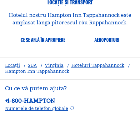
LOCAȚIE ȘI TRANSPORT
Hotelul nostru Hampton Inn Tappahannock este
amplasat lângă pitorescul râu Rappahannock.
CE SE AFLĂ ÎN APROPIERE
AEROPORTURI
Locații
/
SUA
/
Virginia
/
Hoteluri Tappahannock
/
Hampton Inn Tappahannock
Cu ce vă putem ajuta?
Telefon:
+1-800-HAMPTON
,
Deschide o filă nouă
Numerele de telefon globale
facebook
x
instagram
,
Deschide o filă nouă
,
Deschide o filă nouă
,
Deschide o filă nouă