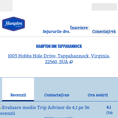
Salt la conținut
Deschide
Înscriere
Sejururile dvs.
Conectați-vă
HAMPTON INN TAPPAHANNOCK
,
D
1003 Hobbs Hole Drive, Tappahannock, Virginia,
22560, SUA
1
/
8
imaginea anterioară
ima
1 din 8
Contactaţi-ne
Recenzii
Contactaţi-ne
Ora sosirii
4,1
(
36
)