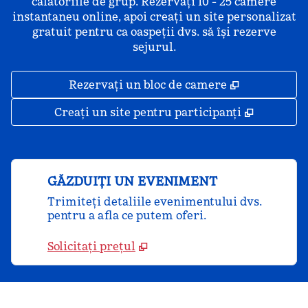
călătoriile de grup. Rezervați 10 - 25 camere
instantaneu online, apoi creați un site personalizat
gratuit pentru ca oaspeții dvs. să își rezerve
sejurul.
,
Deschide o 
Rezervați un bloc de camere
,
Deschide
Creați un site pentru participanți
GĂZDUIȚI UN EVENIMENT
Trimiteți detaliile evenimentului dvs.
pentru a afla ce putem oferi.
Solicitați prețul