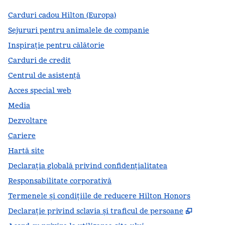
Carduri cadou Hilton (Europa)
Sejururi pentru animalele de companie
Inspirație pentru călătorie
Carduri de credit
Centrul de asistență
Acces special web
Media
Dezvoltare
Cariere
Hartă site
Declarația globală privind confidenţialitatea
Responsabilitate corporativă
Termenele și condițiile de reducere Hilton Honors
,
Deschid
Declarație privind sclavia și traficul de persoane