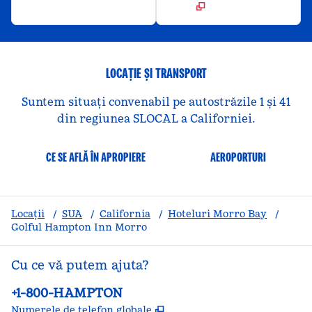
LOCAȚIE ȘI TRANSPORT
Suntem situați convenabil pe autostrăzile 1 și 41
din regiunea SLOCAL a Californiei.
CE SE AFLĂ ÎN APROPIERE
AEROPORTURI
Locații
/
SUA
/
California
/
Hoteluri Morro Bay
/
Golful Hampton Inn Morro
Cu ce vă putem ajuta?
Telefon:
+1-800-HAMPTON
,
Deschide o filă nouă
Numerele de telefon globale