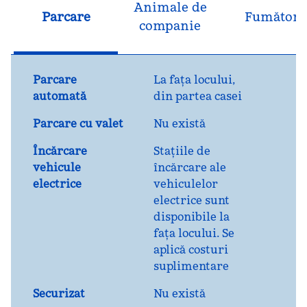
Animale de
Parcare
Fumători
companie
Parcare
La fața locului
,
automată
din partea casei
Parcare cu valet
Nu există
Încărcare
Stațiile de
vehicule
încărcare ale
electrice
vehiculelor
electrice sunt
disponibile la
fața locului. Se
aplică costuri
suplimentare
Securizat
Nu există