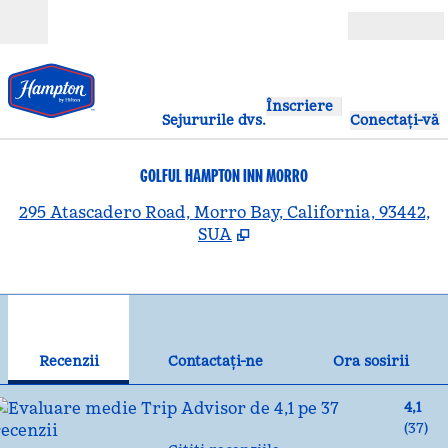
Salt la conținut
Deschide
Înscriere
Sejururile dvs.
Conectați-vă
GOLFUL HAMPTON INN MORRO
,
D
295 Atascadero Road, Morro Bay, California, 93442,
SUA
1
/
12
imaginea anterioară
ima
1 din 12
Contactaţi-ne
Recenzii
Contactaţi-ne
Ora sosirii
4,1
(
37
)