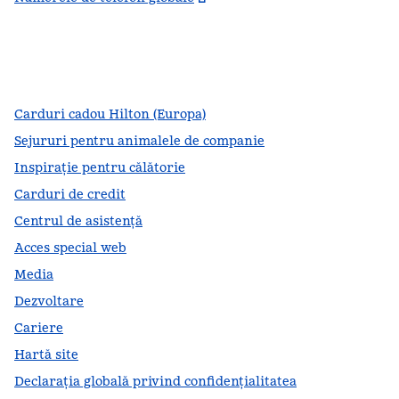
facebook
x
instagram
,
Deschide o filă nouă
,
Deschide o filă nouă
,
Deschide o filă nouă
Carduri cadou Hilton (Europa)
Sejururi pentru animalele de companie
Inspirație pentru călătorie
Carduri de credit
Centrul de asistență
Acces special web
Media
Dezvoltare
Cariere
Hartă site
Declarația globală privind confidenţialitatea