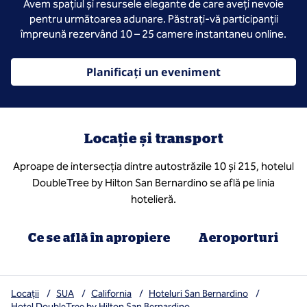
Avem spațiul și resursele elegante de care aveți nevoie
pentru următoarea adunare. Păstrați-vă participanții
împreună rezervând 10 – 25 camere instantaneu online.
Planificați un eveniment
Locație și transport
Aproape de intersecția dintre autostrăzile 10 și 215, hotelul
DoubleTree by Hilton San Bernardino se află pe linia
hotelieră.
Ce se află în apropiere
Aeroporturi
Locații
/
SUA
/
California
/
Hoteluri San Bernardino
/
Hotel DoubleTree by Hilton San Bernardino