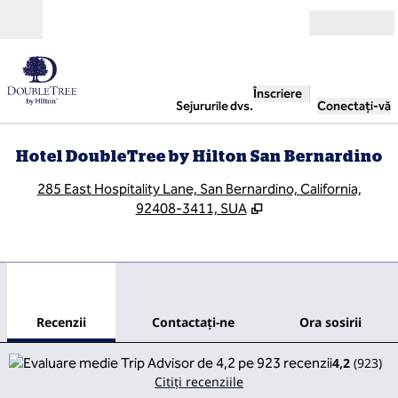
Salt la conținut
Deschide
Înscriere
Sejururile dvs.
Conectați-vă
Hotel DoubleTree by Hilton San Bernardino
,
D
285 East Hospitality Lane, San Bernardino, California,
92408-3411, SUA
1
/
12
imaginea anterioară
imag
1 din 12
Contactaţi-ne
Recenzii
Contactaţi-ne
Ora sosirii
4,2
(
923
)
Citiți recenziile