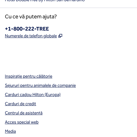
Cu ce vă putem ajuta?
Telefon:
+1-800-222-TREE
,
Deschide o filă nouă
Numerele de telefon globale
x
facebook
instagram
,
Deschide o filă nouă
,
Deschide o filă nouă
,
Deschide o filă nouă
Inspirație pentru călătorie
Sejururi pentru animalele de companie
Carduri cadou Hilton (Europa)
Carduri de credit
Centrul de asistență
Acces special web
Media