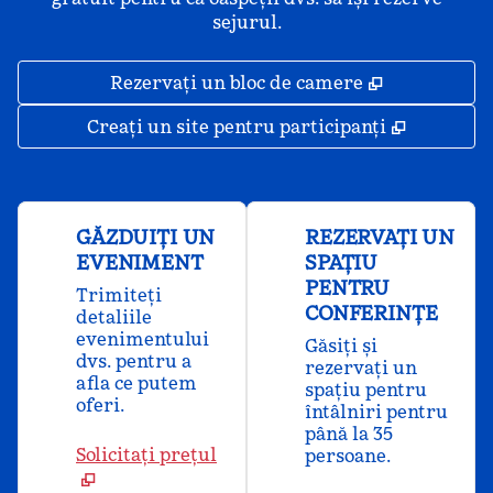
sejurul.
,
Deschide o 
Rezervați un bloc de camere
,
Deschide
Creați un site pentru participanți
GĂZDUIȚI UN
REZERVAȚI UN
EVENIMENT
SPAȚIU
PENTRU
Trimiteți
CONFERINȚE
detaliile
evenimentului
Găsiți și
dvs. pentru a
rezervați un
afla ce putem
spațiu pentru
oferi.
întâlniri pentru
până la 35
Solicitați prețul
persoane.