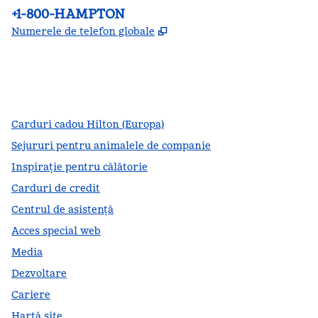
Telefon:
+1-800-HAMPTON
,
Deschide o filă nouă
Numerele de telefon globale
facebook
x
instagram
,
Deschide o filă nouă
,
Deschide o filă nouă
,
Deschide o filă nouă
Carduri cadou Hilton (Europa)
Sejururi pentru animalele de companie
Inspirație pentru călătorie
Carduri de credit
Centrul de asistență
Acces special web
Media
Dezvoltare
Cariere
Hartă site