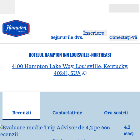
Salt la conținut
Deschide
Înscriere
Sejururile dvs.
Conectați-vă
HOTELUL HAMPTON INN LOUISVILLE-NORTHEAST
,
D
4100 Hampton Lake Way, Louisville, Kentucky,
40241, SUA
1
/
12
imaginea anterioară
ima
1 din 12
Contactaţi-ne
Recenzii
Contactaţi-ne
Ora sosirii
4,2
(
666
)