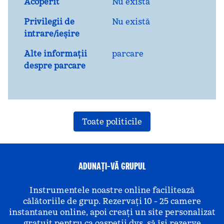
Acoperit
Nu există
Privilegii de
Nu există
intrare/ieșire
Alte informații
parcare
despre parcare
Toate politicile
ADUNAȚI-VĂ GRUPUL
Instrumentele noastre online facilitează
călătoriile de grup. Rezervați 10 - 25 camere
instantaneu online, apoi creați un site personalizat
gratuit pentru ca oaspeții dvs. să își rezerve