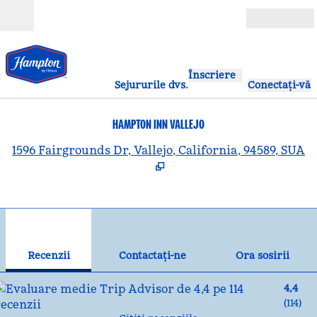
Salt la conținut
Deschide
Înscriere
Sejururile dvs.
Conectați-vă
HAMPTON INN VALLEJO
,
D
1596 Fairgrounds Dr, Vallejo, California, 94589, SUA
1
/
12
imaginea anterioară
ima
1 din 12
Contactaţi-ne
Recenzii
Contactaţi-ne
Ora sosirii
4,4
(
114
)