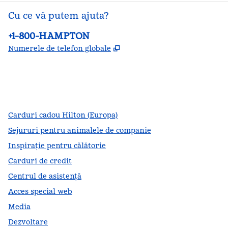
Cu ce vă putem ajuta?
Telefon:
+1-800-HAMPTON
,
Deschide o filă nouă
Numerele de telefon globale
facebook
x
instagram
,
Deschide o filă nouă
,
Deschide o filă nouă
,
Deschide o filă nouă
Carduri cadou Hilton (Europa)
Sejururi pentru animalele de companie
Inspirație pentru călătorie
Carduri de credit
Centrul de asistență
Acces special web
Media
Dezvoltare