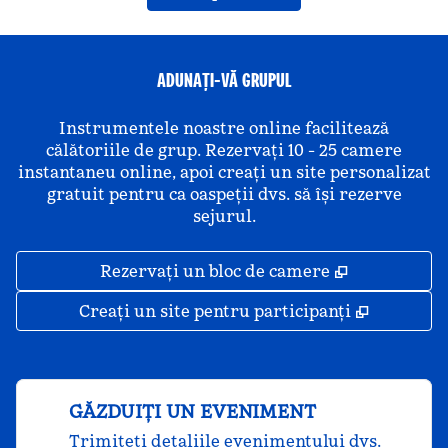
ADUNAȚI-VĂ GRUPUL
Instrumentele noastre online facilitează
călătoriile de grup. Rezervați 10 - 25 camere
instantaneu online, apoi creați un site personalizat
gratuit pentru ca oaspeții dvs. să își rezerve
sejurul.
,
Deschide o 
Rezervați un bloc de camere
,
Deschide
Creați un site pentru participanți
GĂZDUIȚI UN EVENIMENT
Trimiteți detaliile evenimentului dvs.