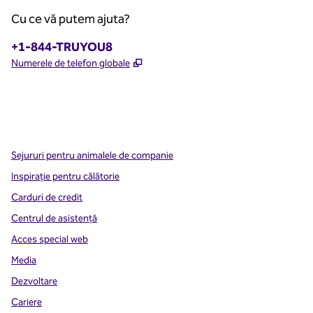
Cu ce vă putem ajuta?
Telefon:
+1-844-TRUYOU8
,
Deschide o filă nouă
Numerele de telefon globale
x
facebook
instagram
,
Deschide o filă nouă
,
Deschide o filă nouă
,
Deschide o filă nouă
Sejururi pentru animalele de companie
Inspirație pentru călătorie
Carduri de credit
Centrul de asistență
Acces special web
Media
Dezvoltare
Cariere