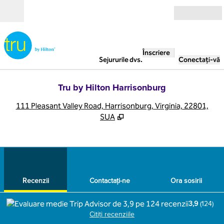
Salt la conținut
Deschide
Înscriere
Sejururile dvs.
Conectați-vă
Tru by Hilton Harrisonburg
,
D
111 Pleasant Valley Road, Harrisonburg, Virginia, 22801,
SUA
1
/
14
imaginea anterioară
imag
1 din 14
Contactaţi-ne
Recenzii
Contactaţi-ne
Ora sosirii
3,9
(
124
)
Citiți recenziile