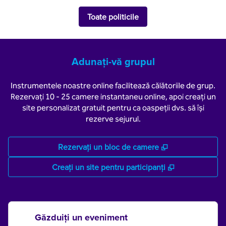
Toate politicile
Adunați-vă grupul
Instrumentele noastre online facilitează călătoriile de grup.
Rezervați 10 - 25 camere instantaneu online, apoi creați un
site personalizat gratuit pentru ca oaspeții dvs. să își
rezerve sejurul.
,
Deschide o filă
Rezervați un bloc de camere
,
Deschide o fi
Creați un site pentru participanți
Găzduiți un eveniment