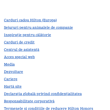
facebook
x
instagram
,
Deschide o filă nouă
,
Deschide o filă nouă
,
Deschide o filă nouă
Carduri cadou Hilton (Europa)
Sejururi pentru animalele de companie
Inspirație pentru călătorie
Carduri de credit
Centrul de asistență
Acces special web
Media
Dezvoltare
Cariere
Hartă site
Declarația globală privind confidenţialitatea
Responsabilitate corporativă
Termenele și condițiile de reducere Hilton Honors