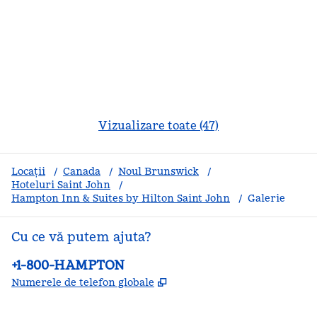
Vizualizare toate (47)
Locații
/
Canada
/
Noul Brunswick
/
Hoteluri Saint John
/
Hampton Inn & Suites by Hilton Saint John
/
Galerie
Cu ce vă putem ajuta?
Telefon:
+1-800-HAMPTON
,
Deschide o filă nouă
Numerele de telefon globale