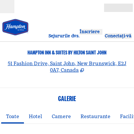
Salt la conținut
Deschide
Înscriere
Sejururile dvs.
Conectați-vă
HAMPTON INN & SUITES BY HILTON SAINT JOHN
,
D
51 Fashion Drive, Saint John, New Brunswick, E2J
0A7, Canada
GALERIE
Toate
Hotel
Camere
Restaurante
Facili