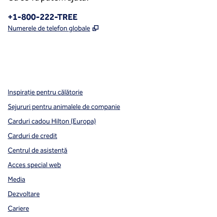
Telefon:
+1-800-222-TREE
,
Deschide o filă nouă
Numerele de telefon globale
x
facebook
instagram
,
Deschide o filă nouă
,
Deschide o filă nouă
,
Deschide o filă nouă
Inspirație pentru călătorie
Sejururi pentru animalele de companie
Carduri cadou Hilton (Europa)
Carduri de credit
Centrul de asistență
Acces special web
Media
Dezvoltare
Cariere