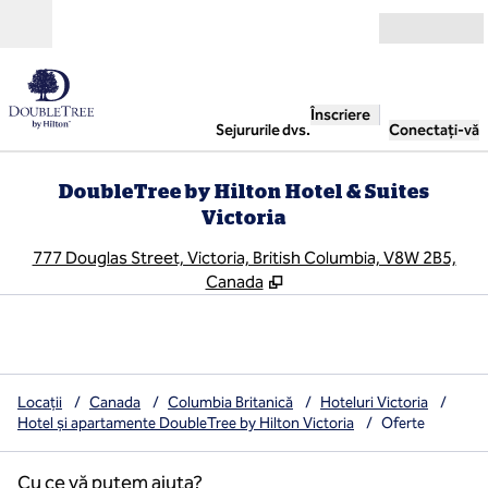
Salt la conținut
Deschide
Înscriere
Sejururile dvs.
Conectați-vă
DoubleTree by Hilton Hotel & Suites
Victoria
,
D
777 Douglas Street, Victoria, British Columbia, V8W 2B5,
Canada
Locații
/
Canada
/
Columbia Britanică
/
Hoteluri Victoria
/
Hotel și apartamente DoubleTree by Hilton Victoria
/
Oferte
Cu ce vă putem ajuta?