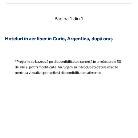
Pagina anterioară, 1 din 1
Pagina următoare, 1 
Pagina
1 din 1
Pagina 1 din 1
Hoteluri în aer liber în Curio, Argentina, după oraș
*Prețurile se bazează pe disponibilitatea curentă în următoarele 30
de zile și pot fi modificate. Vă rugăm să introduceți datele exacte
pentru a vizualiza prețurile și disponibilitatea aferente.