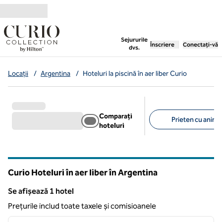
Salt la conținut
,
deschide o filă nouă
Sejururile
Înscriere
Conectați-vă
dvs.
Locații
/
Argentina
/
Hoteluri la piscină în aer liber Curio
Comparați
Prieten cu anima
hoteluri
Filtre sugerate
Curio Hoteluri în aer liber în Argentina
Se afișează 1 hotel
Se afișează 1 hotel
Prețurile includ toate taxele și comisioanele
1
/
12
imaginea anterioară
imagin
1 din 12