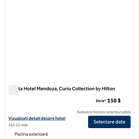
Hualta Hotel Mendoza, Curio Collection by Hilton
Hualta Hotel Mendoza, Curio Collection by Hilton
158 $
De la*
Reducere Honors nerambursabilă
Vizualizați detaliile hotelului Hualta Hotel Mendoza, Curio Collection 
Vizualizați detalii despre hotel
Selectare date
265,25 milă
Piscina exterioară