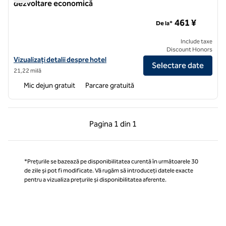
dezvoltare economică
Hampton by Hilton Beijing Yizhuang Zona de dezvoltare eco
461 ¥
De la*
Include taxe
Discount Honors
Vizualizați detaliile hotelului Hampton by Hilton Beijing, zona de de
Vizualizați detalii despre hotel
Selectare date
21,22 milă
Mic dejun gratuit
Parcare gratuită
Pagina anterioară, 1 din 1
Pagina următoare, 1 
Pagina
1 din 1
Pagina 1 din 1
*Prețurile se bazează pe disponibilitatea curentă în următoarele 30
de zile și pot fi modificate. Vă rugăm să introduceți datele exacte
pentru a vizualiza prețurile și disponibilitatea aferente.