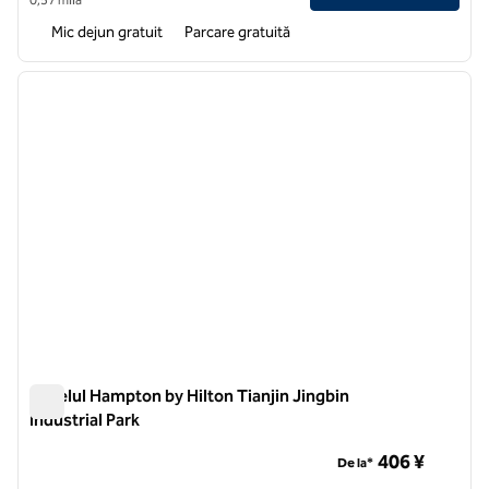
Mic dejun gratuit
Parcare gratuită
1
/
12
imaginea anterioară
imagin
1 din 12
Hotelul Hampton by Hilton Tianjin Jingbin
Industrial Park
Hotelul Hampton by Hilton Tianjin Jingbin Industrial Park
406 ¥
De la*