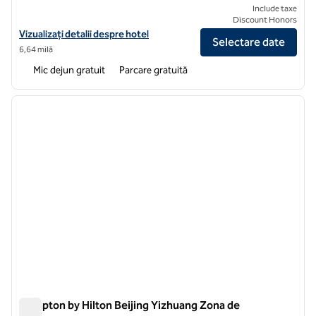
Include taxe
Discount Honors
Vizualizați detaliile hotelului pentru parcul industrial Hampton by Hilt
Vizualizați detalii despre hotel
Selectare date
6,64 milă
Mic dejun gratuit
Parcare gratuită
1
/
12
imaginea anterioară
imagin
1 din 12
Hampton by Hilton Beijing Yizhuang Zona de