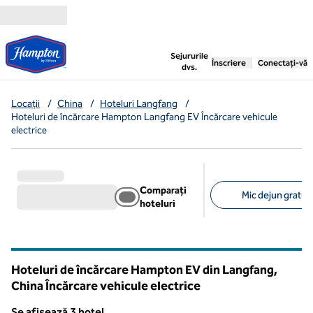
Salt la conținut
,
deschide o filă nouă
Sejururile
Înscriere
Conectați-vă
dvs.
Locații
/
China
/
Hoteluri Langfang
/
Hoteluri de încărcare Hampton Langfang EV Încărcare vehicule
electrice
Comparați
Mic dejun gratuit 
hoteluri
Filtre sugerate
Hoteluri de încărcare Hampton EV din Langfang,
China Încărcare vehicule electrice
Se afișează 3 hotel