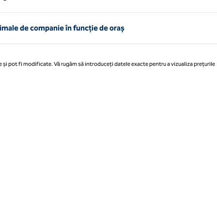
Pagina 1 din 1
male de companie în funcție de oraș
 și pot fi modificate. Vă rugăm să introduceți datele exacte pentru a vizualiza prețurile