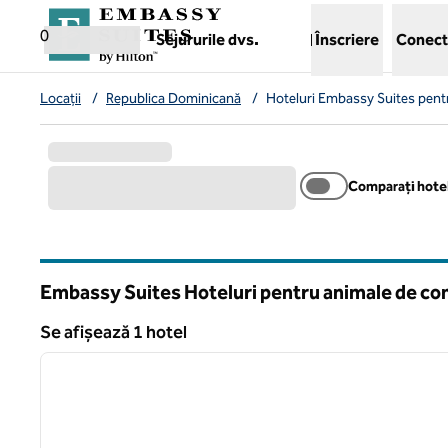
Salt la conținut
,
deschide o filă nouă
0
Sejururile dvs.
Înscriere
Conect
Locații
/
Republica Dominicană
/
Hoteluri Embassy Suites pent
Comparați hotel
Embassy Suites Hoteluri pentru animale de co
Se afișează 1 hotel
1
Se afișează 1 hotel
imaginea anterioară
1 din 12