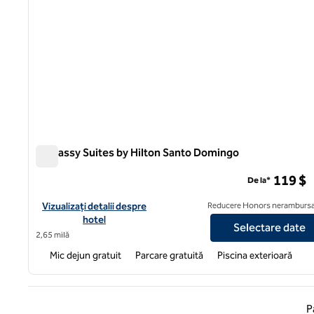
Embassy Suites by Hilton Santo Domingo
Embassy Suites by Hilton Santo Domingo
119 $
De la*
Vizualizați detaliile hotelului pentru Embassy Suites by Hilton
Vizualizați detalii despre
Reducere Honors nerambursa
hotel
Selectare date
2,65 milă
Mic dejun gratuit
Parcare gratuită
Piscina exterioară
Pagina
P