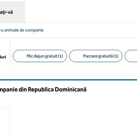
ați-vă
ru animale de companie
Mic dejun gratuit (1)
Parcare gratuită (1)
uri
Filtre sugerate
mpanie din Republica Dominicană
/
12
imaginea următoare