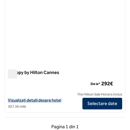
Canopy by Hilton Cannes
Canopy by Hilton Cannes
292€
De la*
The Hilton Sale Honors inclus
Vizualizați detaliile hotelului Canopy by Hilton Cannes
Vizualizați detalii despre hotel
Selectare date
307,36 milă
Pagina anterioară, 1 din 1
Pagina următoare, 1 
Pagina
1 din 1
Pagina 1 din 1