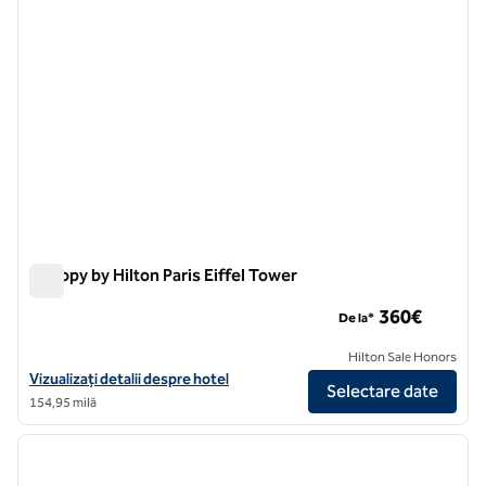
Canopy by Hilton Paris Eiffel Tower
Canopy by Hilton Paris Eiffel Tower
360€
De la*
Hilton Sale Honors
Vizualizați detaliile hotelului pentru Canopy by Hilton Paris Eiffel Tow
Vizualizați detalii despre hotel
Selectare date
154,95 milă
1
/
12
imaginea anterioară
imagin
1 din 12