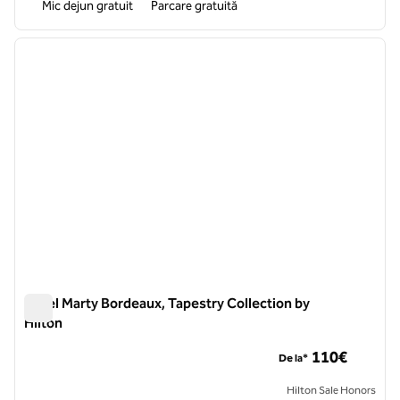
Mic dejun gratuit
Parcare gratuită
1
/
12
imaginea anterioară
imagin
1 din 12
Hotel Marty Bordeaux, Tapestry Collection by
Hilton
Hotel Marty Bordeaux, Tapestry Collection by Hilton
110€
De la*
Hilton Sale Honors