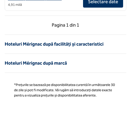
Selectare date
4,91 milă
Pagina anterioară, 1 din 1
Pagina următoare, 1 
Pagina
1 din 1
Pagina 1 din 1
Hoteluri Mérignac după facilități și caracteristici
Hoteluri Mérignac după marcă
*Prețurile se bazează pe disponibilitatea curentă în următoarele 30
de zile și pot fi modificate. Vă rugăm să introduceți datele exacte
pentru a vizualiza prețurile și disponibilitatea aferente.