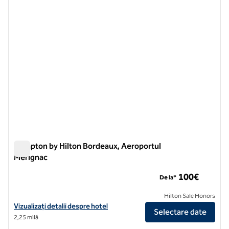
Hampton by Hilton Bordeaux, Aeroportul
Merignac
Hampton by Hilton Bordeaux, Aeroportul Merignac
100€
De la*
Hilton Sale Honors
Vizualizați detaliile hotelului pentru Aeroportul Merignac Hampton b
Vizualizați detalii despre hotel
Selectare date
2,25 milă