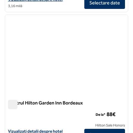
Selectare date
3,16 milă
1
/
12
imaginea anterioară
imagin
1 din 12
Centrul Hilton Garden Inn Bordeaux
Centrul Hilton Garden Inn Bordeaux
88€
De la*
Hilton Sale Honors
Vizualizați detaliile hotelului Hilton Garden Inn Bordeaux Centre
Vizualizați detalii despre hotel