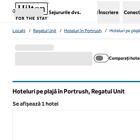
Salt la conținut
,
deschide o filă nouă
0
Sejururile dvs.
Înscriere
Conect
Locații
/
Regatul Unit
/
Hoteluri în Portrush
/
Hoteluri pe plaj
Comparați hotel
Hoteluri pe plajă în Portrush, Regatul Unit
Se afișează 1 hotel
1
Se afișează 1 hotel
imaginea anterioară
1 din 13