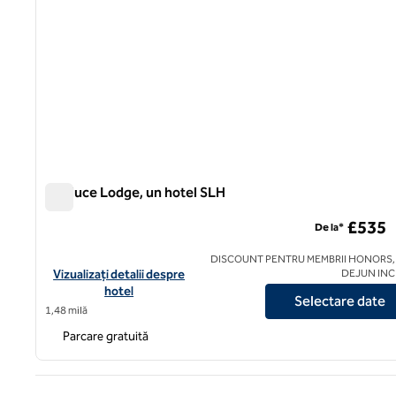
Dunluce Lodge, un hotel SLH
Dunluce Lodge, un hotel SLH
£535
De la*
DISCOUNT PENTRU MEMBRII HONORS,
Vizualizați detaliile hotelului pentru Dunluce Lodge, un hotel S
Vizualizați detalii despre
DEJUN IN
hotel
Selectare date
1,48 milă
Parcare gratuită