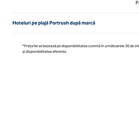
Pagina
P
Hoteluri pe plajă Portrush după marcă
*Prețurile se bazează pe disponibilitatea curentă în următoarele 30 de zile
și disponibilitatea aferente.