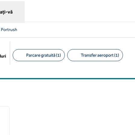
ați-vă
ă Portrush
Parcare gratuită (1)
Transfer aeroport (1)
uri
Filtre sugerate
/
13
imaginea următoare