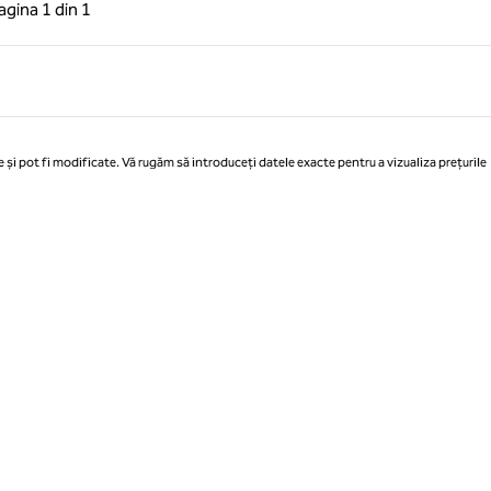
 anterioară, 1 din 1
Pagina următoare, 1 din 1
agina
1 din 1
Pagina 1 din 1
 și pot fi modificate. Vă rugăm să introduceți datele exacte pentru a vizualiza prețurile