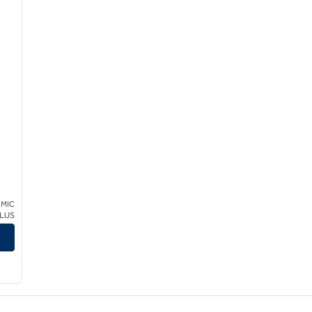
 MIC
LH
CLUS