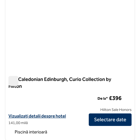
The Caledonian Edinburgh, Curio Collection by
Hilton
The Caledonian Edinburgh, Curio Collection by Hilton
£396
De la*
Hilton Sale Honors
Vizualizați detaliile hotelului pentru The Caledonian Edinburgh, Curio
Vizualizați detalii despre hotel
Selectare date
141,00 milă
Piscină interioară