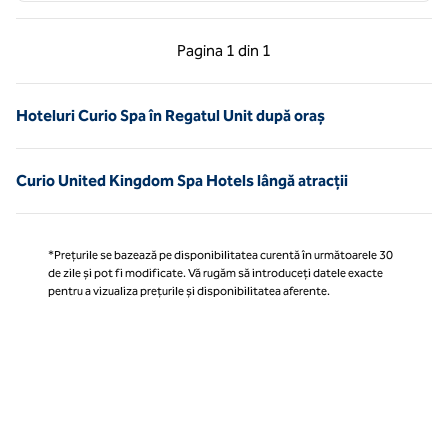
Pagina anterioară, 1 din 1
Pagina următoare, 1 
Pagina
1 din 1
Pagina 1 din 1
Hoteluri Curio Spa în Regatul Unit după oraș
Curio United Kingdom Spa Hotels lângă atracții
*Prețurile se bazează pe disponibilitatea curentă în următoarele 30
de zile și pot fi modificate. Vă rugăm să introduceți datele exacte
pentru a vizualiza prețurile și disponibilitatea aferente.