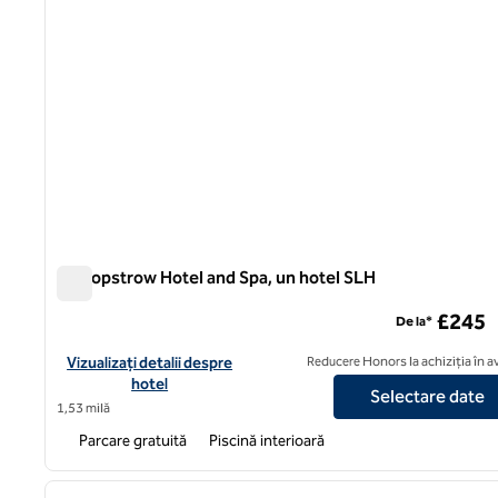
Bishopstrow Hotel and Spa, un hotel SLH
Bishopstrow Hotel and Spa, un hotel SLH
£245
De la*
Vizualizați detaliile hotelului pentru Bishopstrow Hotel and Spa
Vizualizați detalii despre
Reducere Honors la achiziția în 
hotel
Selectare date
1,53 milă
Parcare gratuită
Piscină interioară
1
imaginea anterioară
1 din 13