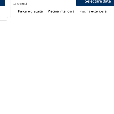
Selectare date
31,04 milă
Parcare gratuită
Piscină interioară
Piscina exterioară
/
12
imaginea următoare