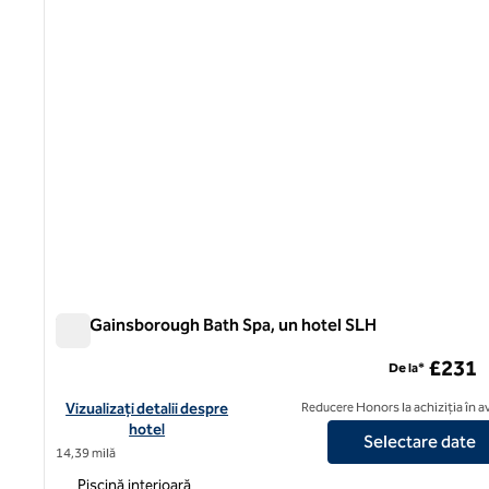
The Gainsborough Bath Spa, un hotel SLH
The Gainsborough Bath Spa, un hotel SLH
£231
De la*
Vizualizați detaliile hotelului pentru The Gainsborough Bath Sp
Vizualizați detalii despre
Reducere Honors la achiziția în 
hotel
Selectare date
14,39 milă
Piscină interioară