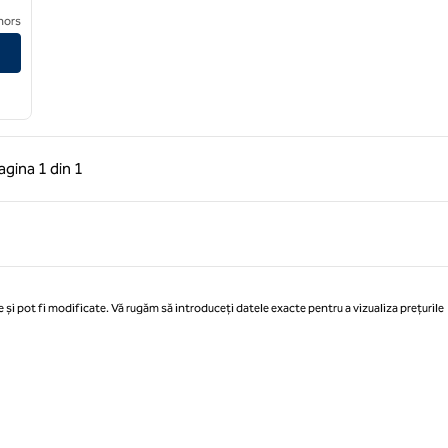
nors
 anterioară, 1 din 1
Pagina următoare, 1 din 1
agina
1 din 1
Pagina 1 din 1
 și pot fi modificate. Vă rugăm să introduceți datele exacte pentru a vizualiza prețurile