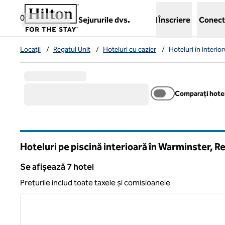
Salt la conținut
,
deschide o filă nouă
0
Sejururile dvs.
Înscriere
Conect
Locații
/
Regatul Unit
/
Hoteluri cu cazier
/
Hoteluri în interior
Comparați hotel
Hoteluri pe piscină interioară în Warminster, R
Se afișează 7 hotel
Se afișează 7 hotel
Prețurile includ toate taxele și comisioanele
imaginea anterioară
1 din 9