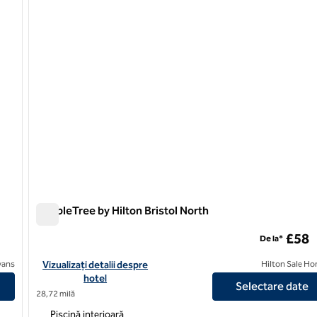
DoubleTree by Hilton Bristol North
DoubleTree by Hilton Bristol North
£58
De la*
a, un hotel SLH
Vizualizați detaliile hotelului DoubleTree by Hilton Bristol North
avans
Vizualizați detalii despre
Hilton Sale Ho
hotel
Selectare date
28,72 milă
Piscină interioară