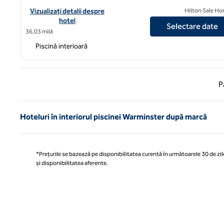
Vizualizați detaliile hotelului Hilton Bournemouth
Vizualizați detalii despre
Hilton Sale Ho
hotel
Selectare date
36,03 milă
Piscină interioară
Pagina
P
Hoteluri în interiorul piscinei Warminster după marcă
*Prețurile se bazează pe disponibilitatea curentă în următoarele 30 de zile
și disponibilitatea aferente.