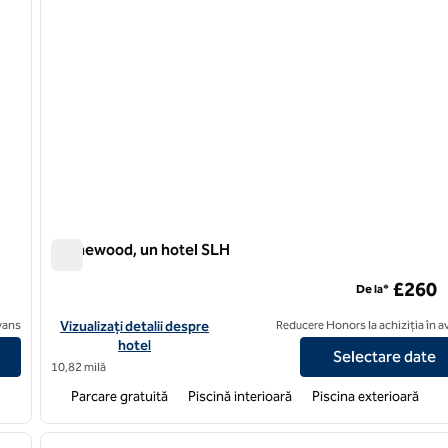
Homewood, un hotel SLH
Homewood, un hotel SLH
£260
De la*
, un hotel SLH
Vizualizați detaliile hotelului pentru Homewood, un hotel SLH
avans
Vizualizați detalii despre
Reducere Honors la achiziția în 
hotel
Selectare date
10,82 milă
Parcare gratuită
Piscină interioară
Piscina exterioară
/
13
1
imaginea următoare
imaginea anterioară
1 din 12