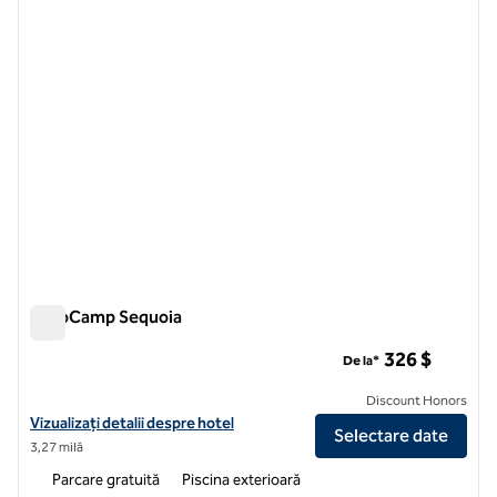
AutoCamp Sequoia
AutoCamp Sequoia
326 $
De la*
Discount Honors
Vizualizați detaliile hotelului pentru AutoCamp Sequoia
Vizualizați detalii despre hotel
Selectare date
3,27 milă
Parcare gratuită
Piscina exterioară