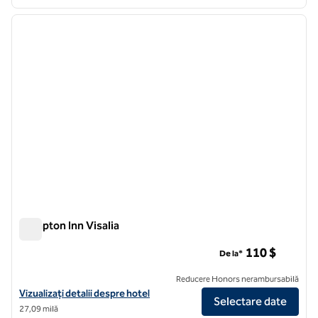
1
/
12
imaginea anterioară
imagin
1 din 12
Hampton Inn Visalia
Hampton Inn Visalia
110 $
De la*
Reducere Honors nerambursabilă
Vizualizați detaliile hotelului Hampton Inn Visalia
Vizualizați detalii despre hotel
Selectare date
27,09 milă