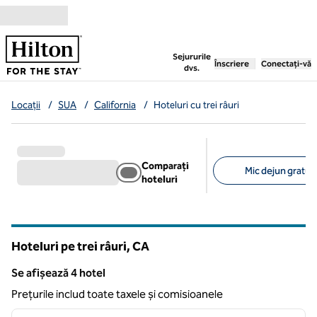
Salt la conținut
,
deschide o filă nouă
Sejururile
Înscriere
Conectați-vă
dvs.
Locații
/
SUA
/
California
/
Hoteluri cu trei râuri
Comparați
Mic dejun gratuit 
hoteluri
Filtre sugerate
Hoteluri pe trei râuri,
CA
California
Se afișează 4 hotel
Se afișează 4 hotel
Prețurile includ toate taxele și comisioanele
1
/
12
imaginea anterioară
imagin
1 din 12