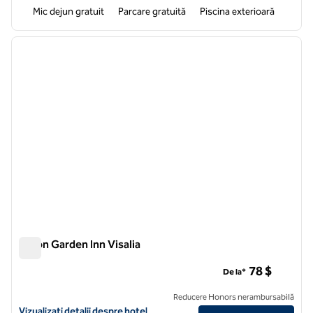
Mic dejun gratuit
Parcare gratuită
Piscina exterioară
1
/
12
imaginea anterioară
imagin
1 din 12
Hilton Garden Inn Visalia
Hilton Garden Inn Visalia
78 $
De la*
Reducere Honors nerambursabilă
Vizualizați detaliile hotelului Hilton Garden Inn Visalia
Vizualizați detalii despre hotel