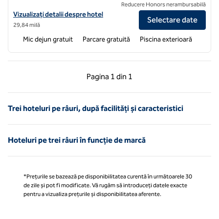
Reducere Honors nerambursabilă
Vizualizați detaliile hotelului Hampton Inn & Suites Tulare
Vizualizați detalii despre hotel
Selectare date
29,84 milă
Mic dejun gratuit
Parcare gratuită
Piscina exterioară
Pagina anterioară, 1 din 1
Pagina următoare, 1 
Pagina
1 din 1
Pagina 1 din 1
Trei hoteluri pe râuri, după facilități și caracteristici
Hoteluri pe trei râuri în funcție de marcă
*Prețurile se bazează pe disponibilitatea curentă în următoarele 30
de zile și pot fi modificate. Vă rugăm să introduceți datele exacte
pentru a vizualiza prețurile și disponibilitatea aferente.