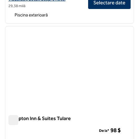
Selectare date
29,38 milă
Piscina exterioară
1
/
12
imaginea anterioară
imagin
1 din 12
Hampton Inn & Suites Tulare
Hampton Inn & Suites Tulare
98 $
De la*