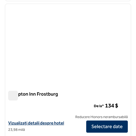
imaginea anterioară
imagin
1 din 12
Hampton Inn Frostburg
Hampton Inn Frostburg
134 $
De la*
Reducere Honors nerambursabilă
Vizualizați detaliile hotelului Hampton Inn Frostburg
Vizualizați detalii despre hotel
Selectare date
23,98 milă