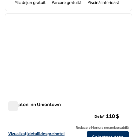
Mic dejun gratuit
Parcare gratuită
Piscină interioară
1
/
12
imaginea anterioară
imagin
1 din 12
Hampton Inn Uniontown
Hampton Inn Uniontown
110 $
De la*
Reducere Honors nerambursabilă
Vizualizați detaliile hotelului Hampton Inn Uniontown
Vizualizați detalii despre hotel