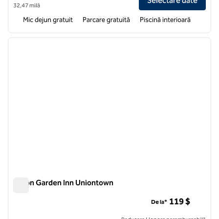
Selectare date
32,47 milă
Mic dejun gratuit
Parcare gratuită
Piscină interioară
1
/
12
imaginea anterioară
imagin
1 din 12
Hilton Garden Inn Uniontown
Hilton Garden Inn Uniontown
119 $
De la*