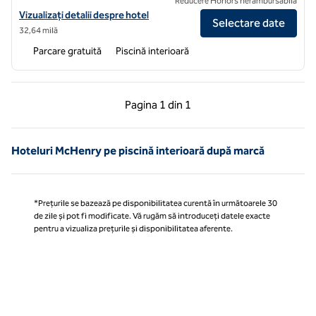
Reducere Honors nerambursabilă
Vizualizați detaliile hotelului Hilton Garden Inn Uniontown
Vizualizați detalii despre hotel
Selectare date
32,64 milă
Parcare gratuită
Piscină interioară
Pagina anterioară, 1 din 1
Pagina următoare, 1 
Pagina
1 din 1
Pagina 1 din 1
Hoteluri McHenry pe piscină interioară după marcă
*Prețurile se bazează pe disponibilitatea curentă în următoarele 30
de zile și pot fi modificate. Vă rugăm să introduceți datele exacte
pentru a vizualiza prețurile și disponibilitatea aferente.