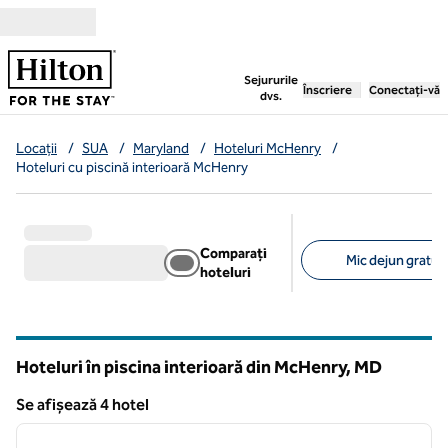
Salt la conținut
,
deschide o filă nouă
Sejururile
Înscriere
Conectați-vă
dvs.
Locații
/
SUA
/
Maryland
/
Hoteluri McHenry
/
Hoteluri cu piscină interioară McHenry
Comparați
Mic dejun gratuit 
hoteluri
Filtre sugerate
Hoteluri în piscina interioară din McHenry,
MD
Maryland
Se afișează 4 hotel
1
/
11
Se afișează 4 hotel
imaginea anterioară
imagin
1 din 11