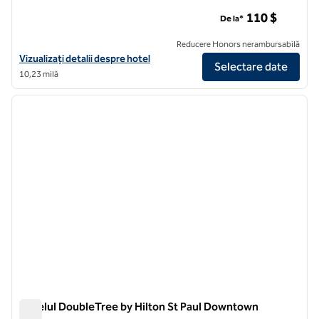
Apartamentele DoubleTree by Hilton din Minneapolis, centrul
110 $
De la*
Reducere Honors nerambursabilă
Vizualizați detaliile hotelului DoubleTree Suites by Hilton Minneapolis
Vizualizați detalii despre hotel
Selectare date
10,23 milă
1
/
12
imaginea anterioară
imagin
1 din 12
Hotelul DoubleTree by Hilton St Paul Downtown