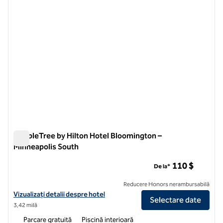
DoubleTree by Hilton Hotel Bloomington –
Minneapolis South
DoubleTree by Hilton Hotel Bloomington – Minneapolis South
110 $
De la*
Reducere Honors nerambursabilă
Vizualizați detaliile hotelului DoubleTree by Hilton Hotel Bloomingto
Vizualizați detalii despre hotel
Selectare date
3,42 milă
Parcare gratuită
Piscină interioară