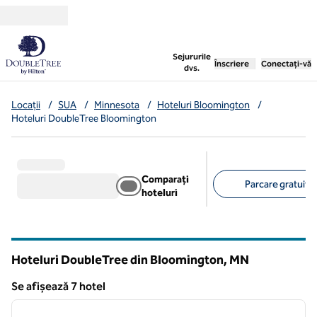
Salt la conținut
,
deschide o filă nouă
Sejururile
Înscriere
Conectați-vă
dvs.
Locații
/
SUA
/
Minnesota
/
Hoteluri Bloomington
/
Hoteluri DoubleTree Bloomington
Comparați
Parcare gratuită 
hoteluri
Filtre sugerate
Hoteluri DoubleTree din Bloomington,
MN
Minnesota
Se afișează 7 hotel
1
/
12
Se afișează 7 hotel
imaginea anterioară
imagin
1 din 12