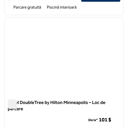
Parcare gratuită
Piscină interioară
1
/
12
imaginea anterioară
imagin
1 din 12
Hotel DoubleTree by Hilton Minneapolis – Loc de
parcare
Hotel DoubleTree by Hilton Minneapolis – Loc de parcare
101 $
De la*