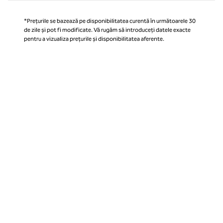
*Prețurile se bazează pe disponibilitatea curentă în următoarele 30
de zile și pot fi modificate. Vă rugăm să introduceți datele exacte
pentru a vizualiza prețurile și disponibilitatea aferente.