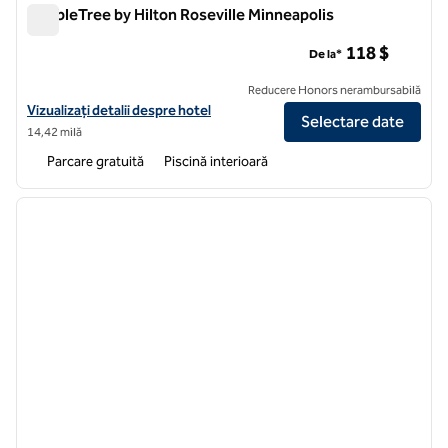
DoubleTree by Hilton Roseville Minneapolis
DoubleTree by Hilton Roseville Minneapolis
118 $
De la*
Reducere Honors nerambursabilă
Vizualizați detaliile hotelului DoubleTree by Hilton Roseville Minneapo
Vizualizați detalii despre hotel
Selectare date
14,42 milă
Parcare gratuită
Piscină interioară
1
/
12
imaginea anterioară
imagin
1 din 12