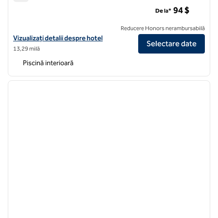
Hotelul DoubleTree by Hilton St Paul Downtown
94 $
De la*
Reducere Honors nerambursabilă
Vizualizați detaliile hotelului DoubleTree by Hilton Hotel St Paul Do
Vizualizați detalii despre hotel
Selectare date
13,29 milă
Piscină interioară
1
/
12
imaginea anterioară
imagin
1 din 12