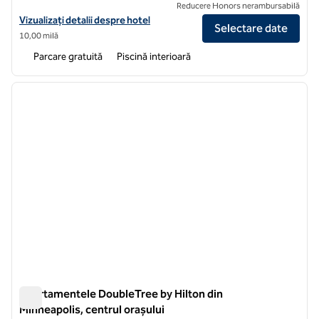
Reducere Honors nerambursabilă
Vizualizați detaliile hotelului DoubleTree by Hilton Hotel Minneapolis 
Vizualizați detalii despre hotel
Selectare date
10,00 milă
Parcare gratuită
Piscină interioară
1
/
12
imaginea anterioară
imagin
1 din 12
Apartamentele DoubleTree by Hilton din
Minneapolis, centrul orașului