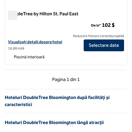
DoubleTree by Hilton St. Paul East
DoubleTree by Hilton St. Paul East
102 $
De la*
Reducere Honors nerambursabilă
Vizualizați detaliile hotelului DoubleTree by Hilton St. Paul East
Vizualizați detalii despre hotel
Selectare date
16,88 milă
Piscină interioară
Pagina anterioară, 1 din 1
Pagina următoare, 1 
Pagina
1 din 1
Pagina 1 din 1
Hoteluri DoubleTree Bloomington după facilități și
caracteristici
Hoteluri DoubleTree Bloomington lângă atracții