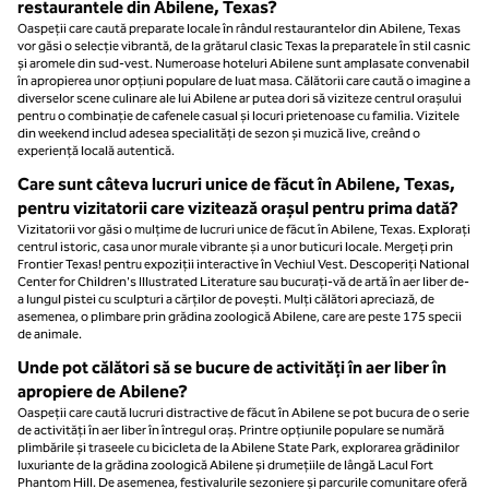
restaurantele din Abilene, Texas?
Oaspeții care caută preparate locale în rândul restaurantelor din Abilene, Texas
vor găsi o selecție vibrantă, de la grătarul clasic Texas la preparatele în stil casnic
și aromele din sud-vest. Numeroase hoteluri Abilene sunt amplasate convenabil
în apropierea unor opțiuni populare de luat masa. Călătorii care caută o imagine a
diverselor scene culinare ale lui Abilene ar putea dori să viziteze centrul orașului
pentru o combinație de cafenele casual și locuri prietenoase cu familia. Vizitele
din weekend includ adesea specialități de sezon și muzică live, creând o
experiență locală autentică.
Care sunt câteva lucruri unice de făcut în Abilene, Texas,
pentru vizitatorii care vizitează orașul pentru prima dată?
Vizitatorii vor găsi o mulțime de lucruri unice de făcut în Abilene, Texas. Explorați
centrul istoric, casa unor murale vibrante și a unor buticuri locale. Mergeți prin
Frontier Texas! pentru expoziții interactive în Vechiul Vest. Descoperiți National
Center for Children's Illustrated Literature sau bucurați-vă de artă în aer liber de-
a lungul pistei cu sculpturi a cărților de povești. Mulți călători apreciază, de
asemenea, o plimbare prin grădina zoologică Abilene, care are peste 175 specii
de animale.
Unde pot călători să se bucure de activități în aer liber în
apropiere de Abilene?
Oaspeții care caută lucruri distractive de făcut în Abilene se pot bucura de o serie
de activități în aer liber în întregul oraș. Printre opțiunile populare se numără
plimbările și traseele cu bicicleta de la Abilene State Park, explorarea grădinilor
luxuriante de la grădina zoologică Abilene și drumețiile de lângă Lacul Fort
Phantom Hill. De asemenea, festivalurile sezoniere și parcurile comunitare oferă