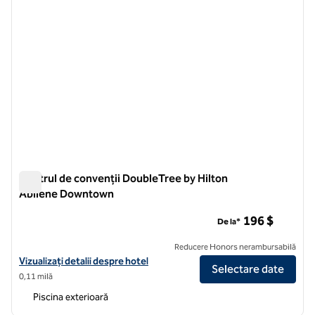
Centrul de convenții DoubleTree by Hilton
Abilene Downtown
Centrul de convenții DoubleTree by Hilton Abilene Downtow
196 $
De la*
Reducere Honors nerambursabilă
Vizualizați detaliile hotelului DoubleTree by Hilton Abilene Downt
Vizualizați detalii despre hotel
Selectare date
0,11 milă
Piscina exterioară
1
/
12