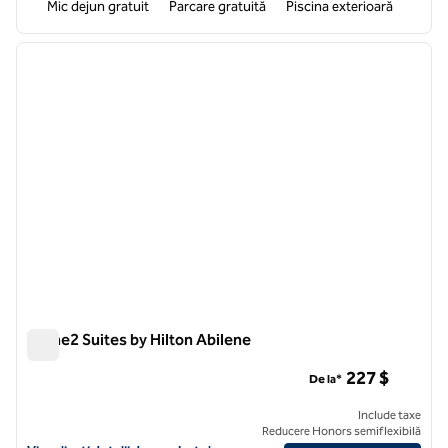
Mic dejun gratuit
Parcare gratuită
Piscina exterioară
1
/
12
imaginea anterioară
imagin
1 din 12
Home2 Suites by Hilton Abilene
Home2 Suites by Hilton Abilene
227 $
De la*
Include taxe
Reducere Honors semiflexibilă