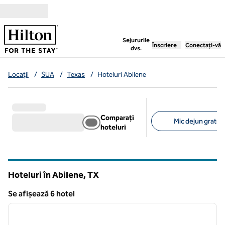
Salt la conținut
,
deschide o filă nouă
Sejururile
Înscriere
Conectați-vă
dvs.
Locații
/
SUA
/
Texas
/
Hoteluri Abilene
Comparați
Mic dejun gratuit 
hoteluri
Filtre sugerate
Hoteluri în Abilene,
TX
Texas
Se afișează 6 hotel
1
/
12
Se afișează 6 hotel
imaginea anterioară
imagin
1 din 12