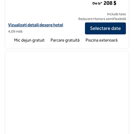
208 $
De la*
Include taxe
Reducere Honors semiflexibilă
Vizualizați detaliile hotelului pentru Home2 Suites by Hilton Abilen
Vizualizați detalii despre hotel
Selectare date
4,09 milă
Mic dejun gratuit
Parcare gratuită
Piscina exterioară
1
/
12
imaginea anterioară
imagin
1 din 12