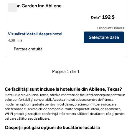
Hilton Garden Inn Abilene
Hilton Garden Inn Abilene
192 $
De la*
Discount Honors
Vizualizați detaliile hotelului Hilton Garden Inn Abilene
Vizualizați detalii despre hotel
Selectare date
4,38 milă
Parcare gratuită
Pagina anterioară, 1 din 1
Pagina următoare, 1 
Pagina
1 din 1
Pagina 1 din 1
Ce facilități sunt incluse la hotelurile din Abilene, Texas?
Hotelurile din Abilene, Texas, oferă o varietate de facilități concepute pentru un
sejur confortabil și convenabil. Acestea includ adesea centre de fitness
moderne, opțiuni gratuite pentru micul dejun, piscine primitoare și cazare
prietenoasă cu animalele de companie. Multe proprietăți oferă, de asemenea,
Wi-Fi gratuit și spații de conferință atât pentru călătorii de afaceri, cât și pentru
cei care călătoresc de plăcere.
Oaspeții pot găsi opțiuni de bucătărie locală la