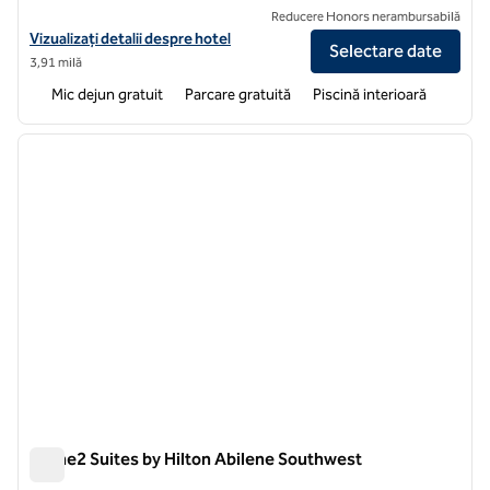
Reducere Honors nerambursabilă
Vizualizați detaliile hotelului Hampton Inn Abilene
Vizualizați detalii despre hotel
Selectare date
3,91 milă
Mic dejun gratuit
Parcare gratuită
Piscină interioară
1
/
12
imaginea anterioară
imagin
1 din 12
Home2 Suites by Hilton Abilene Southwest
Home2 Suites by Hilton Abilene Southwest