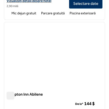
Vizualizați detaliile hotelului pentru Home2 Suites by Hilton Abilene
Vizualizați detalii despre hotel
Selectare date
2,90 milă
Mic dejun gratuit
Parcare gratuită
Piscina exterioară
1
/
12
imaginea anterioară
imagin
1 din 12
Hampton Inn Abilene
Hampton Inn Abilene
144 $
De la*