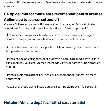
oportunități prietenoase pentru familie de a vă conecta cu natura și cu mediul
exterior.
Ce tip de îmbrăcăminte este recomandat pentru vremea
Abilene pe tot parcursul anului?
Vremea Abilene aduce veri călduroase și ierni ușoare, astfel încât călătorii
consideră că straturile de ambalare funcționează tot timpul anului.
· Îmbrăcămintea ușoară și țesăturile care lasă pielea să respire asigură
confortul oaspeților în timpul după-amiezilor fierbinți de vară.
· O jachetă sau un pulover ușor poate fi util primăvara și poate cădea când
temperaturile scad seara
· Iarna este de obicei ușoară, deși o jachetă de greutate medie este utilă în
zilele mai reci. Verificați vremea înainte de vizită, deoarece se pot produce
bufeuri.
· Pentru explorarea atracțiilor locale sunt recomandați pantofi de mers
confortabili.
· Ocazional plouă, astfel încât o umbrelă compactă poate fi foarte utilă.
Hoteluri Abilene după facilități și caracteristici