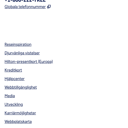
+1-800-222-TREE
,
Öppnas i ny flik
Globala telefonnummer
x
facebook
instagram
,
öppnas i en ny flik
,
öppnas i en ny flik
,
öppnas i en ny flik
Reseinspiration
Djurvänliga vistelser
Hilton-presentkort (Europa)
Kreditkort
Hjälpcenter
Webbtillgänglighet
Media
Utveckling
Karriärmöjligheter
Webbplatskarta