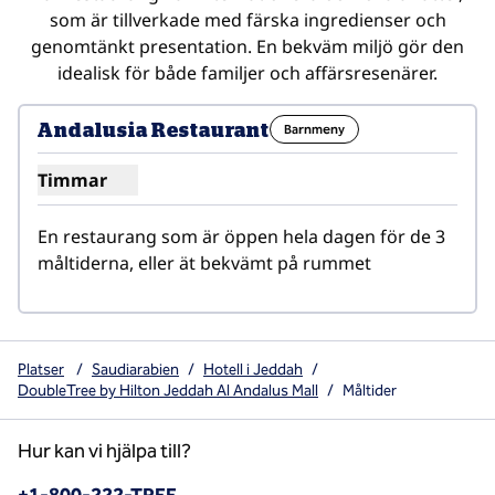
som är tillverkade med färska ingredienser och
genomtänkt presentation. En bekväm miljö gör den
idealisk för både familjer och affärsresenärer.
1
/
2
föregående bild
nästa b
1 av 2
Andalusia Restaurant
Barnmeny
Timmar
Visa timmar för restaurangen Andalusia
En restaurang som är öppen hela dagen för de 3 
måltiderna, eller ät bekvämt på rummet
Platser
/
Saudiarabien
/
Hotell i Jeddah
/
DoubleTree by Hilton Jeddah Al Andalus Mall
/
Måltider
Hur kan vi hjälpa till?
Telefon: