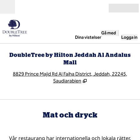
Gå vidare till innehållet
Öppna
Gå med
Dina vistelser
Logga in
DoubleTree by Hilton Jeddah Al Andalus
Mall
,
Ö
8829 Prince Majid Rd Al Faiha District, Jeddah, 22245,
Saudiarabien
Mat och dryck
Vår restaurang har internationella och lokala rätter,