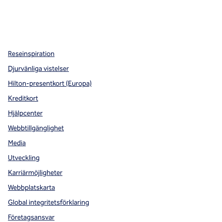
x
facebook
instagram
,
öppnas i en ny flik
,
öppnas i en ny flik
,
öppnas i en ny flik
Reseinspiration
Djurvänliga vistelser
Hilton-presentkort (Europa)
Kreditkort
Hjälpcenter
Webbtillgänglighet
Media
Utveckling
Karriärmöjligheter
Webbplatskarta
Global integritetsförklaring
Företagsansvar