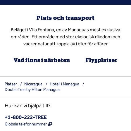
Plats och transport
Beläget i Villa Fontana, en av Managuas mest exklusiva
områden. Ett område med stor ekologisk rikedom och
vacker natur att koppla av i eller för affärer
Vad finns i närheten
Flygplatser
Platser
/
Nicaragua
/
Hotell i Managua
/
DoubleTree by Hilton Managua
Hur kan vi hjälpa till?
Telefon:
+1-800-222-TREE
,
Öppnas i ny flik
Globala telefonnummer