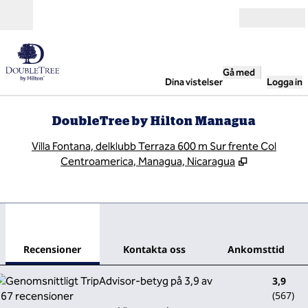
Gå vidare till innehållet
Öppna
Gå med
Dina vistelser
Logga in
DoubleTree by Hilton Managua
,
Ö
Villa Fontana, delklubb Terraza 600 m Sur frente Col
Centroamerica, Managua, Nicaragua
1
/
12
föregående bild
nästa
1 av 12
Kontakta oss
Recensioner
Kontakta oss
Ankomsttid
3,9
(
567
)