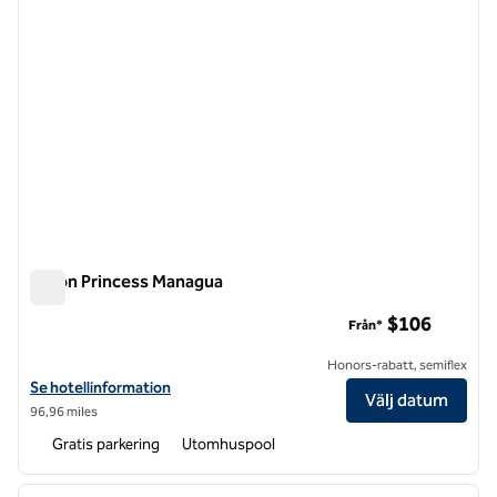
Hilton Princess Managua
Hilton Princess Managua
$106
Från*
Honors-rabatt, semiflex
Visa hotelluppgifter för Hilton Princess Managua
Se hotellinformation
Välj datum
96,96 miles
Gratis parkering
Utomhuspool
1
/
12
föregående bild
nästa b
1 av 12