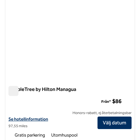
DoubleTree by Hilton Managua
DoubleTree by Hilton Managua
$86
Från*
Honors-rabatt, ej återbetalningsbar
Visa hotelluppgifter för DoubleTree by Hilton Managua
Se hotellinformation
Välj datum
97,55 miles
Gratis parkering
Utomhuspool