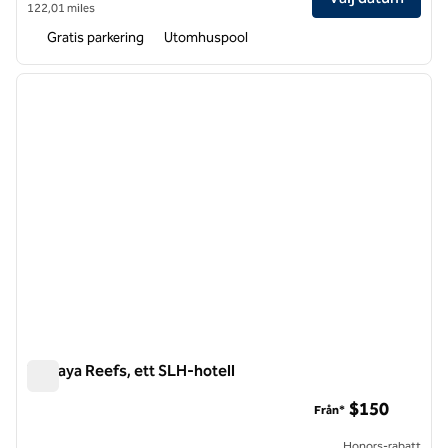
122,01 miles
Gratis parkering
Utomhuspool
1
/
4
föregående bild
nästa b
1 av 4
Yemaya Reefs, ett SLH-hotell
Yemaya Reefs, ett SLH-hotell
$150
Från*
Honors-rabatt