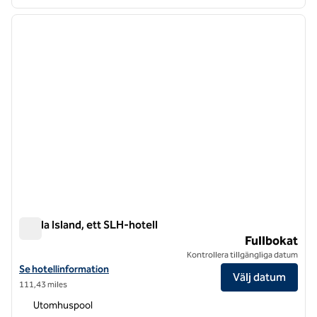
1
/
6
föregående bild
nästa b
1 av 6
Calala Island, ett SLH-hotell
Calala Island, ett SLH-hotell
Fullbokat
Kontrollera tillgängliga datum
Visa hotelluppgifter för Calala Island, ett SLH-hotell
Se hotellinformation
Välj datum
111,43 miles
Utomhuspool