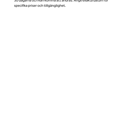
30 dagarna och kan komma att ändras. Ange exakta datum för
specifika priser och tillgänglighet.