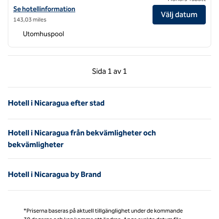
Visa hotelluppgifter för Yemaya Reefs, ett SLH-hotell
Se hotellinformation
Välj datum
143,03 miles
Utomhuspool
Föregående sida, 1 av 1
Nästa sida, 1 av 1
Sida
1 av 1
Sida 1 av 1
Hotell i Nicaragua efter stad
Hotell i Nicaragua från bekvämligheter och
bekvämligheter
Hotell i Nicaragua by Brand
*Priserna baseras på aktuell tillgänglighet under de kommande