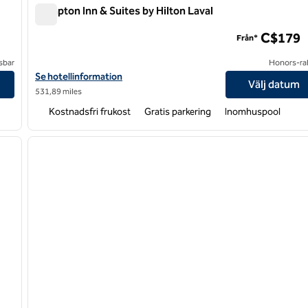
Hampton Inn & Suites by Hilton Laval
Hampton Inn & Suites by Hilton Laval
C$179
Från*
sbar
Honors-ra
ou
Visa hotelluppgifter för Hampton Inn & Suites by Hilton Laval
Se hotellinformation
Välj datum
531,89 miles
Kostnadsfri frukost
Gratis parkering
Inomhuspool
/
12
1
nästa bild
föregående bild
1 av 12