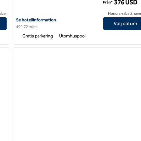
376 USD
Från*
sbar
Honors-rabatt, semi
lant Resort
Visa hotelluppgifter för Hilton Grand Vacations Club Tremblant 
Se hotellinformation
Välj datum
499,72 miles
Gratis parkering
Utomhuspool
/
12
1
nästa bild
föregående bild
1 av 12