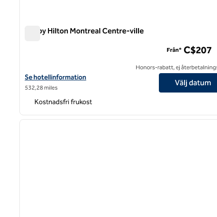
Tru by Hilton Montreal Centre-ville
Tru by Hilton Montreal Centre-ville
C$207
Från*
Honors-rabatt, ej återbetalning
Visa hotelluppgifter för Tru by Hilton Montreal center-ville
Se hotellinformation
Välj datum
532,28 miles
Kostnadsfri frukost
1
föregående bild
1 av 12