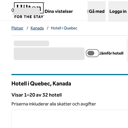
Gå vidare till innehållet
,
öppnar ny flik
0
Dina vistelser
Gå med
Logga in
Platser
/
Kanada
/
Hotell i Quebec
Jämför hotell
Hotell i Quebec, Kanada
Visar 1–20 av 32 hotell
Visar 32 hotell
Priserna inkluderar alla skatter och avgifter
1
föregående bild
1 av 12