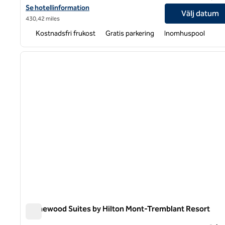
Visa hotelluppgifter för Home2 Suites by Hilton Quebec City
Se hotellinformation
Välj datum
430,42 miles
Kostnadsfri frukost
Gratis parkering
Inomhuspool
1
föregående bild
1 av 12
Homewood Suites by Hilton Mont-Tremblant Resort
Homewood Suites by Hilton Mont-Tremblant Resort