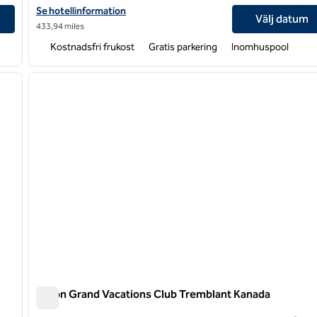
Visa hotelluppgifter för Hampton Inn & Suites by Hilton Quebec C
Se hotellinformation
Välj datum
433,94 miles
Kostnadsfri frukost
Gratis parkering
Inomhuspool
/
12
1
nästa bild
föregående bild
1 av 12
Hilton Grand Vacations Club Tremblant Kanada
Hilton Grand Vacations Club Tremblant Kanada