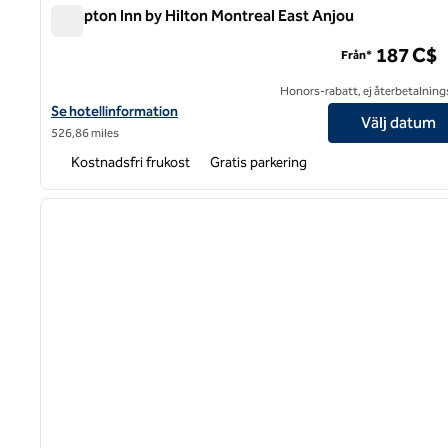
Hampton Inn by Hilton Montreal East Anjou
Hampton Inn by Hilton Montreal East Anjou
187 C$
Från*
Honors-rabatt, ej återbetalning
Visa hotelluppgifter för Hampton Inn by Hilton Montreal East Anj
Se hotellinformation
Välj datum
526,86 miles
Kostnadsfri frukost
Gratis parkering
1
föregående bild
1 av 12