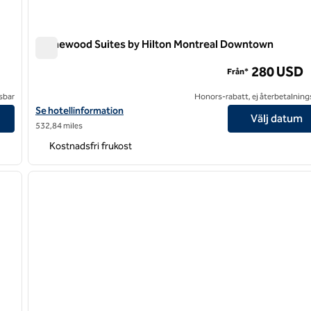
Homewood Suites by Hilton Montreal Downtown
Homewood Suites by Hilton Montreal Downtown
280 USD
Från*
sbar
Honors-rabatt, ej återbetalning
Visa hotelluppgifter för Homewood Suites by Hilton Montreal 
Se hotellinformation
Välj datum
532,84 miles
Kostnadsfri frukost
/
12
1
nästa bild
föregående bild
1 av 12