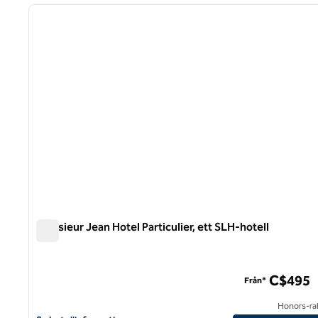
föregående bild
1 av 9
Monsieur Jean Hotel Particulier, ett SLH-hotell
Monsieur Jean Hotel Particulier, ett SLH-hotell
C$495
Från*
Honors-ra