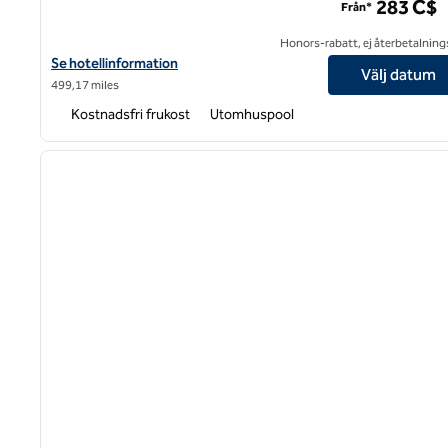
283 C$
Från*
Honors-rabatt, ej återbetalning
Visa hotelluppgifter för Homewood Suites by Hilton Mont-Tremb
Se hotellinformation
Välj datum
499,17 miles
Kostnadsfri frukost
Utomhuspool
1
föregående bild
1 av 12