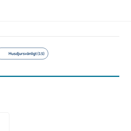
Husdjursvänligt (15)
/
12
nästa bild