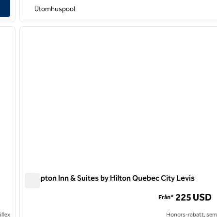
hotell
Utomhuspool
/
12
1
nästa bild
föregående bild
1 av 12
Hampton Inn & Suites by Hilton Quebec City Levis
Hampton Inn & Suites by Hilton Quebec City Levis
225 USD
Från*
flex
Honors-rabatt, semi