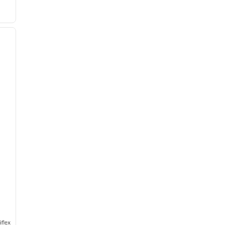
/
12
nästa bild
flex