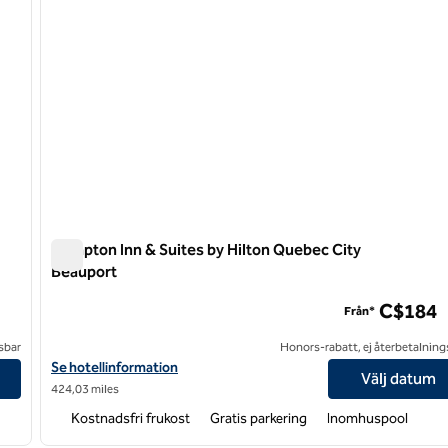
Hampton Inn & Suites by Hilton Quebec City
Beauport
Hampton Inn & Suites by Hilton Quebec City Beauport
C$184
Från*
sbar
Honors-rabatt, ej återbetalning
Visa hotelluppgifter för Hampton Inn & Suites by Hilton Quebec 
Se hotellinformation
Välj datum
424,03 miles
Kostnadsfri frukost
Gratis parkering
Inomhuspool
1
/
9
1