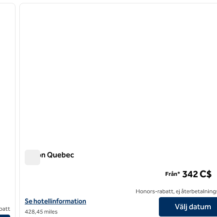
nästa bild
föregående bild
1 av 12
Hilton Quebec
Hilton Quebec
342 C$
Från*
Honors-rabatt, ej återbetalning
Visa hotelluppgifter för Hilton Quebec
Se hotellinformation
Välj datum
batt
428,45 miles