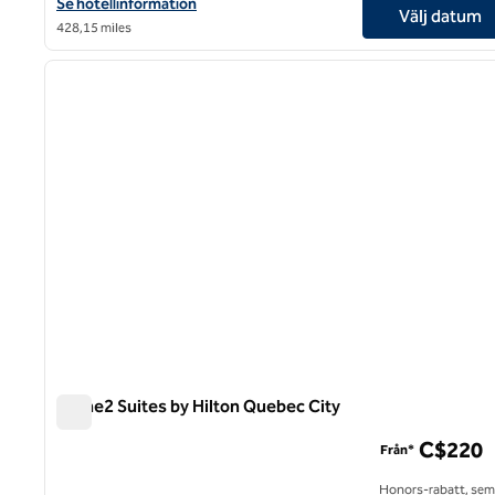
Visa hotelluppgifter för Monsieur Jean Hotel Particulier, ett SLH-
Se hotellinformation
Välj datum
428,15 miles
1
föregående bild
1 av 12
Home2 Suites by Hilton Quebec City
Home2 Suites by Hilton Quebec City
C$220
Från*
Honors-rabatt, semi