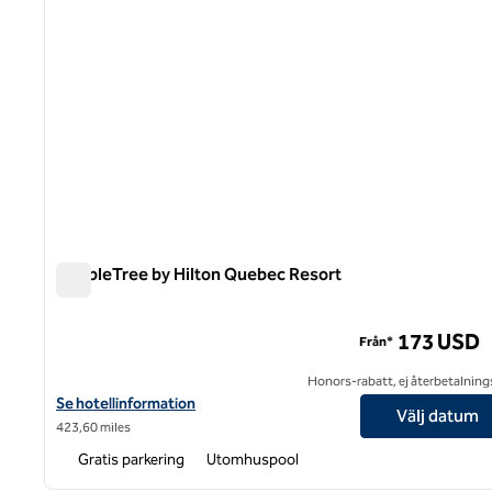
DoubleTree by Hilton Quebec Resort
DoubleTree by Hilton Quebec Resort
173 USD
Från*
Honors-rabatt, ej återbetalning
Visa hotelluppgifter för DoubleTree by Hilton Quebec Resort
Se hotellinformation
Välj datum
423,60 miles
Gratis parkering
Utomhuspool