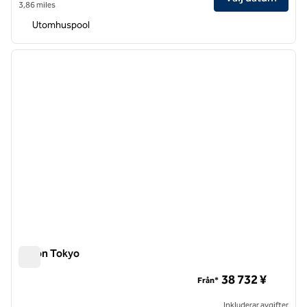
3,86 miles
Utomhuspool
1
/
12
föregående bild
nästa b
1 av 12
Hilton Tokyo
Hilton Tokyo
38 732 ¥
Från*
Inkluderar avgifter