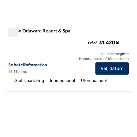
Hilton Odawara Resort & Spa
Hilton Odawara Resort & Spa
31 420 ¥
Från*
Inkluderar avgifter
Honors-rabatt på förhandsköp
Visa hotelluppgifter för Hilton Odawara Resort & Spa
Se hotellinformation
Välj datum
48,53 miles
Gratis parkering
Inomhuspool
Utomhuspool
1
/
9
föregående bild
nästa b
1 av 9