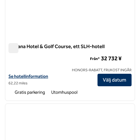
Kawana Hotel & Golf Course, ett SLH-hotell
Kawana Hotel & Golf Course, ett SLH-hotell
32 732 ¥
Från*
HONORS-RABATT, FRUKOST INGÅR
Visa hotelluppgifter för Kawana Hotel & Golf Course, ett SLH Hotel
Se hotellinformation
Välj datum
62,22 miles
Gratis parkering
Utomhuspool
1
/
12
föregående bild
nästa b
1 av 12