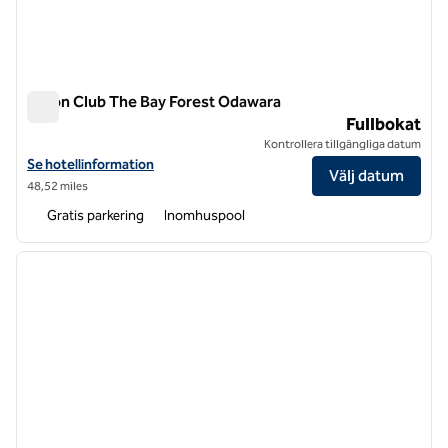
Hilton Club The Bay Forest Odawara
Hilton Club The Bay Forest Odawara
Fullbokat
Kontrollera tillgängliga datum
Visa hotelluppgifter för Hilton Club The Bay Forest Odawara
Se hotellinformation
Välj datum
48,52 miles
Gratis parkering
Inomhuspool
1
/
11
föregående bild
nästa b
1 av 11