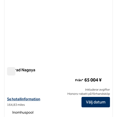
Conrad Nagoya
Conrad Nagoya
65 004 ¥
Från*
Inkluderar avgifter
Honors-rabatt på förhandsköp
Visa hotelluppgifter för Conrad Nagoya
Se hotellinformation
Välj datum
164,83 miles
Inomhuspool