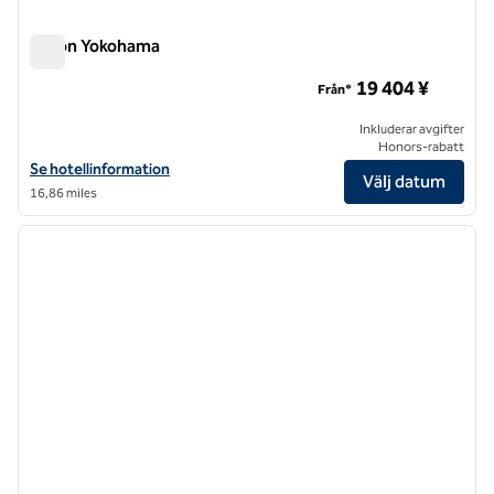
Hilton Yokohama
Hilton Yokohama
19 404 ¥
Från*
Inkluderar avgifter
Honors-rabatt
Visa hotelluppgifter för Hilton Yokohama
Se hotellinformation
Välj datum
16,86 miles
1
/
12
föregående bild
nästa b
1 av 12