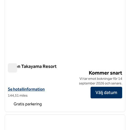
Hilton Takayama Resort
Hilton Takayama Resort
Kommer snart
Vi tar emot bokningar för 14
september 2026 och senare.
Visa hotelluppgifter för Hilton Takayama Resort
Se hotellinformation
Välj datum
144,51 miles
Gratis parkering
1
/
12
föregående bild
nästa b
1 av 12