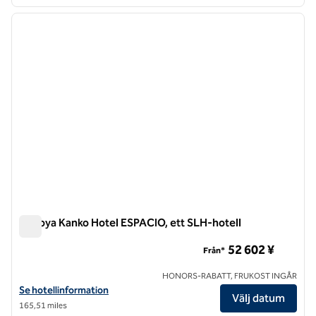
1
/
8
föregående bild
nästa b
1 av 8
Nagoya Kanko Hotel ESPACIO, ett SLH-hotell
Nagoya Kanko Hotel ESPACIO, ett SLH-hotell
52 602 ¥
Från*
HONORS-RABATT, FRUKOST INGÅR
Visa hotelluppgifter för Nagoya Kanko Hotel ESPACIO, an SLH Hotel
Se hotellinformation
Välj datum
165,51 miles