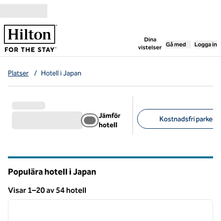
Gå vidare till innehållet
,
öppnar ny flik
Dina
Gå med
Logga in
vistelser
Platser
/
Hotell i Japan
Jämför
Kostnadsfri parkerin
hotell
Föreslagna filter
Populära hotell i Japan
Visar 1–20 av 54 hotell
1
/
12
Visar 54 hotell
föregående bild
nästa b
1 av 12