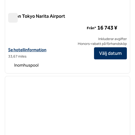
Hilton Tokyo Narita Airport
Hilton Tokyo Narita Airport
16 743 ¥
Från*
Inkluderar avgifter
Honors-rabatt på förhandsköp
Visa hotelluppgifter för Hilton Tokyo Narita Airport
Se hotellinformation
Välj datum
33,67 miles
Inomhuspool
1
/
12
föregående bild
nästa b
1 av 12