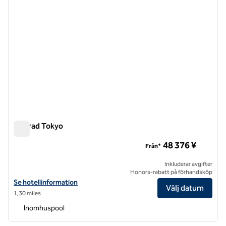
Conrad Tokyo
Conrad Tokyo
48 376 ¥
Från*
Inkluderar avgifter
Honors-rabatt på förhandsköp
Visa hotelluppgifter för Conrad Tokyo
Se hotellinformation
Välj datum
1,30 miles
Inomhuspool
1
/
12