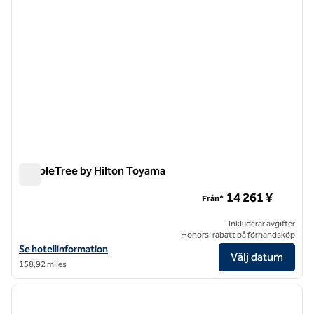
DoubleTree by Hilton Toyama
DoubleTree by Hilton Toyama
14 261 ¥
Från*
Inkluderar avgifter
Honors-rabatt på förhandsköp
Visa hotelluppgifter för DoubleTree by Hilton Toyama
Se hotellinformation
Välj datum
158,92 miles
1
/
12
föregående bild
nästa b
1 av 12