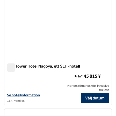
The Tower Hotel Nagoya, ett SLH-hotell
The Tower Hotel Nagoya, ett SLH-hotell
45 815 ¥
Från*
Honors förhandsköp, inklusive
frukost
Visa hotelluppgifter för The Tower Hotel Nagoya, ett SLH-hotell
Se hotellinformation
Välj datum
164,74 miles
1
/
11
föregående bild
nästa b
1 av 11