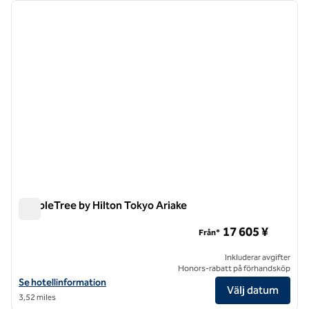
föregående bild
nästa b
1 av 12
DoubleTree by Hilton Tokyo Ariake
DoubleTree by Hilton Tokyo Ariake
17 605 ¥
Från*
Inkluderar avgifter
Honors-rabatt på förhandsköp
Visa hotelluppgifter för DoubleTree by Hilton Tokyo Ariake
Se hotellinformation
Välj datum
3,52 miles
1
/
12