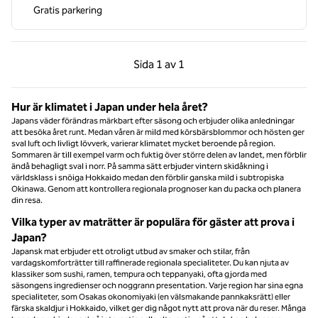
Gratis parkering
Föregående sida, 1 av 1
Nästa sida, 1 av 1
Sida
1 av 1
Sida 1 av 1
Hur är klimatet i Japan under hela året?
Japans väder förändras märkbart efter säsong och erbjuder olika anledningar
att besöka året runt. Medan våren är mild med körsbärsblommor och hösten ger
sval luft och livligt lövverk, varierar klimatet mycket beroende på region.
Sommaren är till exempel varm och fuktig över större delen av landet, men förblir
ändå behagligt sval i norr. På samma sätt erbjuder vintern skidåkning i
världsklass i snöiga Hokkaido medan den förblir ganska mild i subtropiska
Okinawa. Genom att kontrollera regionala prognoser kan du packa och planera
din resa.
Vilka typer av maträtter är populära för gäster att prova i
Japan?
Japansk mat erbjuder ett otroligt utbud av smaker och stilar, från
vardagskomforträtter till raffinerade regionala specialiteter. Du kan njuta av
klassiker som sushi, ramen, tempura och teppanyaki, ofta gjorda med
säsongens ingredienser och noggrann presentation. Varje region har sina egna
specialiteter, som Osakas okonomiyaki (en välsmakande pannkaksrätt) eller
färska skaldjur i Hokkaido, vilket ger dig något nytt att prova när du reser. Många