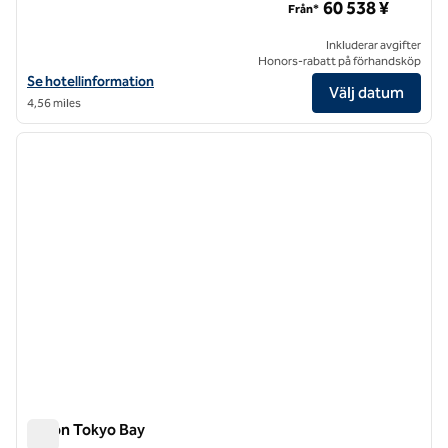
60 538 ¥
Från*
Inkluderar avgifter
Honors-rabatt på förhandsköp
Visa hotelluppgifter för Gajoen Tokyo
Se hotellinformation
Välj datum
4,56 miles
1
/
12
föregående bild
nästa b
1 av 12
Hilton Tokyo Bay