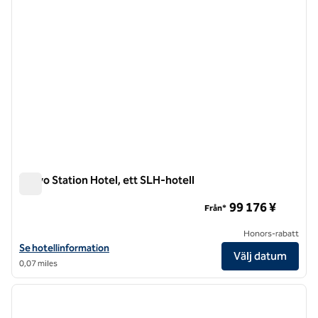
Tokyo Station Hotel, ett SLH-hotell
Tokyo Station Hotel, ett SLH-hotell
99 176 ¥
Från*
Honors-rabatt
Visa hotelluppgifter för The Tokyo Station Hotel, an SLH Hotel
Se hotellinformation
Välj datum
0,07 miles
1
/
12
föregående bild
nästa b
1 av 12