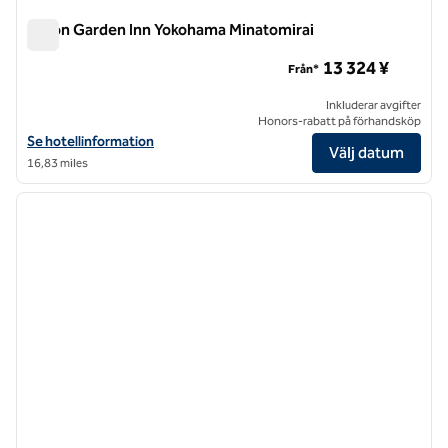
Hilton Garden Inn Yokohama Minatomirai
Hilton Garden Inn Yokohama Minatomirai
13 324 ¥
Från*
Inkluderar avgifter
Honors-rabatt på förhandsköp
Visa hotelluppgifter för Hilton Garden Inn Yokohama Minatomirai
Se hotellinformation
Välj datum
16,83 miles
1
/
12
föregående bild
nästa b
1 av 12