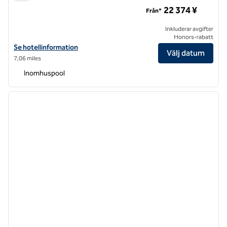
Hilton Tokyo Bay
22 374 ¥
Från*
Inkluderar avgifter
Honors-rabatt
Visa hotelluppgifter för Hilton Tokyo Bay
Se hotellinformation
Välj datum
7,06 miles
Inomhuspool
1
/
12
föregående bild
nästa b
1 av 12