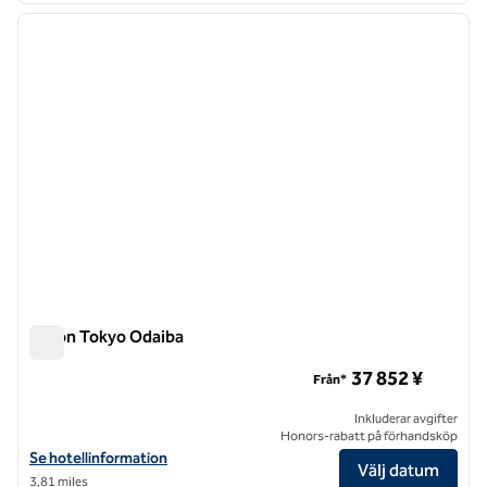
föregående bild
nästa b
1 av 12
Hilton Tokyo Odaiba
Hilton Tokyo Odaiba
37 852 ¥
Från*
Inkluderar avgifter
Honors-rabatt på förhandsköp
Visa hotelluppgifter för Hilton Tokyo Odaiba
Se hotellinformation
Välj datum
3,81 miles