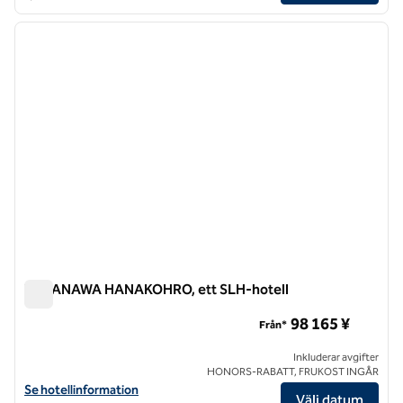
1
/
12
föregående bild
nästa b
1 av 12
TAKANAWA HANAKOHRO, ett SLH-hotell
TAKANAWA HANAKOHRO, ett SLH-hotell
98 165 ¥
Från*
Inkluderar avgifter
HONORS-RABATT, FRUKOST INGÅR
Visa hotelluppgifter för TAKANAWA HANAKOHRO, an SLH Hotel
Se hotellinformation
Välj datum