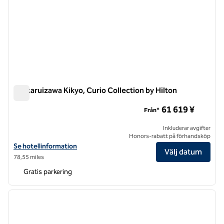
Kyukaruizawa Kikyo, Curio Collection by Hilton
Kyukaruizawa Kikyo, Curio Collection by Hilton
61 619 ¥
Från*
Inkluderar avgifter
Honors-rabatt på förhandsköp
Visa hotelluppgifter för Kyukaruizawa Kikyo, Curio Collection by Hilt
Se hotellinformation
Välj datum
78,55 miles
Gratis parkering
1
/
12
föregående bild
nästa b
1 av 12