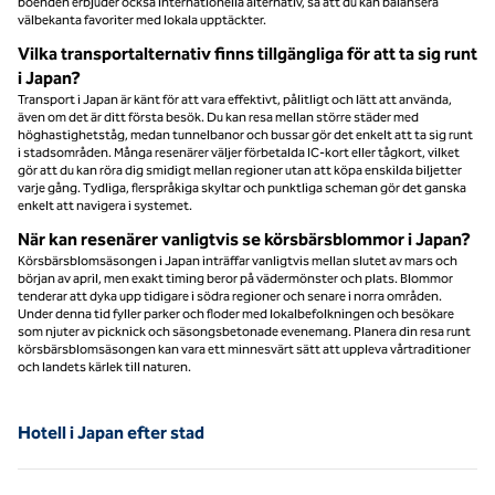
boenden erbjuder också internationella alternativ, så att du kan balansera
välbekanta favoriter med lokala upptäckter.
Vilka transportalternativ finns tillgängliga för att ta sig runt
i Japan?
Transport i Japan är känt för att vara effektivt, pålitligt och lätt att använda,
även om det är ditt första besök. Du kan resa mellan större städer med
höghastighetståg, medan tunnelbanor och bussar gör det enkelt att ta sig runt
i stadsområden. Många resenärer väljer förbetalda IC-kort eller tågkort, vilket
gör att du kan röra dig smidigt mellan regioner utan att köpa enskilda biljetter
varje gång. Tydliga, flerspråkiga skyltar och punktliga scheman gör det ganska
enkelt att navigera i systemet.
När kan resenärer vanligtvis se körsbärsblommor i Japan?
Körsbärsblomsäsongen i Japan inträffar vanligtvis mellan slutet av mars och
början av april, men exakt timing beror på vädermönster och plats. Blommor
tenderar att dyka upp tidigare i södra regioner och senare i norra områden.
Under denna tid fyller parker och floder med lokalbefolkningen och besökare
som njuter av picknick och säsongsbetonade evenemang. Planera din resa runt
körsbärsblomsäsongen kan vara ett minnesvärt sätt att uppleva vårtraditioner
och landets kärlek till naturen.
Hotell i Japan efter stad