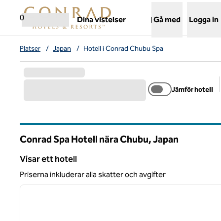
Gå vidare till innehållet
,
öppnar ny flik
0
Dina vistelser
Gå med
Logga in
Platser
/
Japan
/
Hotell i Conrad Chubu Spa
Jämför hotell
Conrad Spa Hotell nära Chubu, Japan
Visar ett hotell
Visar ett hotell
Priserna inkluderar alla skatter och avgifter
1
föregående bild
1 av 11