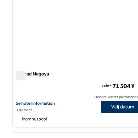
Conrad Nagoya
Conrad Nagoya
71 504 ¥
Från*
Honors-rabatt på förhand
Visa hotelluppgifter för Conrad Nagoya
Se hotellinformation
Välj datum
0,82 miles
Inomhuspool