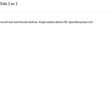
gående sida, 1 av 1
Nästa sida, 1 av 1
Sida
1 av 1
Sida 1 av 1
na och kan komma att ändras. Ange exakta datum för specifika priser och