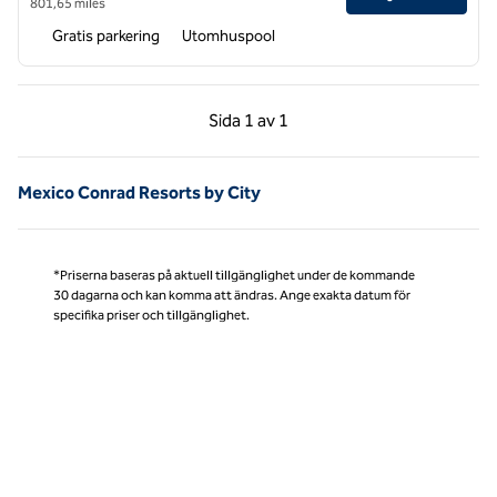
801,65 miles
Gratis parkering
Utomhuspool
Föregående sida, 1 av 1
Nästa sida, 1 av 1
Sida
1 av 1
Sida 1 av 1
Mexico Conrad Resorts by City
*Priserna baseras på aktuell tillgänglighet under de kommande
30 dagarna och kan komma att ändras. Ange exakta datum för
specifika priser och tillgänglighet.