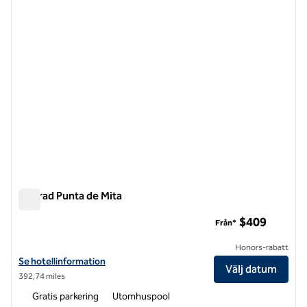
Conrad Punta de Mita
Conrad Punta de Mita
$409
Från*
Honors-rabatt
Visa hotelluppgifter för Conrad Punta de Mita
Se hotellinformation
Välj datum
392,74 miles
Gratis parkering
Utomhuspool