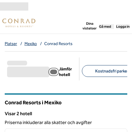
Gå vidare till innehållet
,
öppnar ny flik
Dina
Gå med
Logga in
vistelser
Platser
/
Mexiko
/
Conrad Resorts
Jämför
Kostnadsfri parkerin
hotell
Föreslagna filter
Conrad Resorts i Mexiko
Visar 2 hotell
Visar 2 hotell
Priserna inkluderar alla skatter och avgifter
1
/
12
föregående bild
nästa b
1 av 12