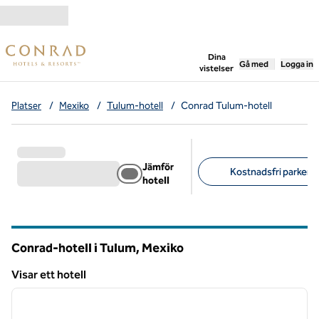
Gå vidare till innehållet
,
öppnar ny flik
Dina
Gå med
Logga in
vistelser
Platser
/
Mexiko
/
Tulum-hotell
/
Conrad Tulum-hotell
Jämför
Kostnadsfri parkerin
hotell
Föreslagna filter
Conrad-hotell i Tulum, Mexiko
Visar ett hotell
1
/
12
Visar ett hotell
föregående bild
nästa b
1 av 12