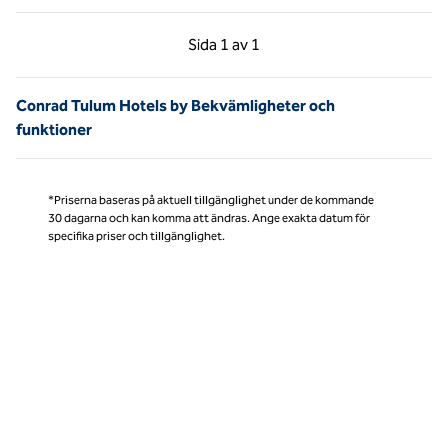
Föregående sida, 1 av 1
Nästa sida, 1 av 1
Sida
1 av 1
Sida 1 av 1
Conrad Tulum Hotels by Bekvämligheter och
funktioner
*Priserna baseras på aktuell tillgänglighet under de kommande
30 dagarna och kan komma att ändras. Ange exakta datum för
specifika priser och tillgänglighet.