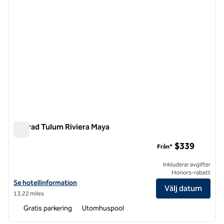
Conrad Tulum Riviera Maya
Conrad Tulum Riviera Maya
$339
Från*
Inkluderar avgifter
Honors-rabatt
Visa hotelluppgifter för Conrad Tulum Riviera Maya
Se hotellinformation
Välj datum
13,22 miles
Gratis parkering
Utomhuspool