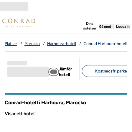
Gå vidare till innehållet
,
öppnar ny flik
Dina
Gå med
Logga in
vistelser
Platser
/
Marocko
/
Harhoura-hotell
/
Conrad Harhoura-hotell
Jämför
Kostnadsfri parkerin
hotell
Föreslagna filter
Conrad-hotell i Harhoura, Marocko
Visar ett hotell
1
/
12
Visar ett hotell
föregående bild
nästa b
1 av 12