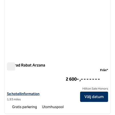
Conrad Rabat Arzana
Conrad Rabat Arzana
Från*
2 600- ,- - - - - - -
Hilton Sale Honors
Visa hotelluppgifter för Conrad Rabat Arzana
Se hotellinformation
Välj datum
1,93 miles
Gratis parkering
Utomhuspool