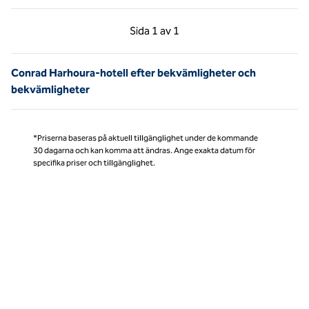
Föregående sida, 1 av 1
Nästa sida, 1 av 1
Sida
1 av 1
Sida 1 av 1
Conrad Harhoura-hotell efter bekvämligheter och
bekvämligheter
*Priserna baseras på aktuell tillgänglighet under de kommande
30 dagarna och kan komma att ändras. Ange exakta datum för
specifika priser och tillgänglighet.