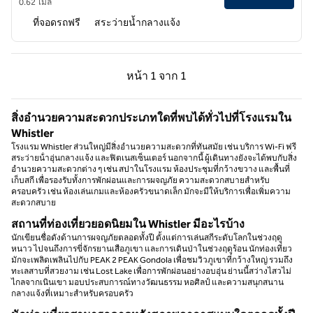
0.62 ไมล์
ที่จอดรถฟรี
สระว่ายน้ำกลางแจ้ง
หน้าก่อน, 1 จาก 1
หน้าถัดไป, 1 จาก 1
หน้า
1 จาก 1
หน้า 1 จาก 1
สิ่งอํานวยความสะดวกประเภทใดที่พบได้ทั่วไปที่โรงแรมใน
Whistler
โรงแรม Whistler ส่วนใหญ่มีสิ่งอํานวยความสะดวกที่ทันสมัย เช่น บริการ Wi-Fi ฟรี
สระว่ายน้ําอุ่นกลางแจ้ง และฟิตเนสเซ็นเตอร์ นอกจากนี้ ผู้เดินทางยังจะได้พบกับสิ่ง
อํานวยความสะดวกต่าง ๆ เช่น สปาในโรงแรม ห้องประชุมที่กว้างขวาง และพื้นที่
เก็บสกี เพื่อรองรับทั้งการพักผ่อนและการผจญภัย ความสะดวกสบายสําหรับ
ครอบครัว เช่น ห้องเล่นเกมและห้องครัวขนาดเล็ก มักจะมีให้บริการเพื่อเพิ่มความ
สะดวกสบาย
สถานที่ท่องเที่ยวยอดนิยมใน Whistler มีอะไรบ้าง
นักเขียนชื่อดังด้านการผจญภัยตลอดทั้งปี ตั้งแต่การเล่นสกีระดับโลกในช่วงฤดู
หนาว ไปจนถึงการขี่จักรยานเสือภูเขา และการเดินป่าในช่วงฤดูร้อน นักท่องเที่ยว
มักจะเพลิดเพลินไปกับ PEAK 2 PEAK Gondola เพื่อชมวิวภูเขาที่กว้างใหญ่ รวมถึง
ทะเลสาบที่สวยงาม เช่น Lost Lake เพื่อการพักผ่อนอย่างอบอุ่น ย่านนี้สว่างไสวไม่
ไกลจากเนินเขา มอบประสบการณ์ทางวัฒนธรรม หอศิลป์ และความสนุกสนาน
กลางแจ้งที่เหมาะสําหรับครอบครัว