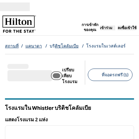
ข้ามไปที่เนื้อหา
เปิดแท็บใหม่
การเข้าพัก
เข้าร่วม
ลงชื่อเข้าใช้
ของคุณ
สถานที่
/
แคนาดา
/
บริ
ติชโคลัมเบีย
/
โรงแรมในเวสต์เลอร์
เปรียบ
ที่จอดรถฟรี (1)
เทียบ
โรงแรม
ตัวกรองที่แนะนํา
โรงแรมใน Whistler
บริติชโคลัมเบีย
บริติชโคลัมเบีย
แสดงโรงแรม 2 แห่ง
1
/
12
แสดงโรงแรม 2 แห่ง
ภาพก่อนหน้า
ภาพถั
1 จาก 12