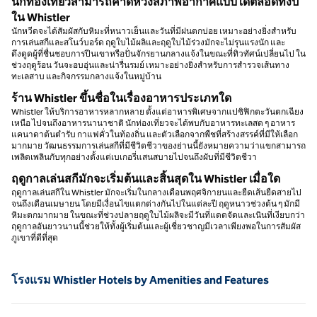
นักท่องเที่ยวสามารถคาดหวังสภาพอากาศแบบใดตลอดทั้งปี
ใน Whistler
นักหวีดจะได้สัมผัสกับหิมะที่หนาวเย็นและวันที่มีฝนตกบ่อย เหมาะอย่างยิ่งสําหรับ
การเล่นสกีและสโนว์บอร์ด ฤดูใบไม้ผลิและฤดูใบไม้ร่วงมักจะไม่รุนแรงนัก และ
ดึงดูดผู้ที่ชื่นชอบการปีนเขาหรือปั่นจักรยานกลางแจ้งในขณะที่ทิวทัศน์เปลี่ยนไป ใน
ช่วงฤดูร้อน วันจะอบอุ่นและน่ารื่นรมย์ เหมาะอย่างยิ่งสําหรับการสํารวจเส้นทาง
ทะเลสาบ และกิจกรรมกลางแจ้งในหมู่บ้าน
ร้าน Whistler ขึ้นชื่อในเรื่องอาหารประเภทใด
Whistler ให้บริการอาหารหลากหลาย ตั้งแต่อาหารพิเศษจากแปซิฟิกตะวันตกเฉียง
เหนือ ไปจนถึงอาหารนานาชาติ นักท่องเที่ยวจะได้พบกับอาหารทะเลสด ๆ อาหาร
แคนาดาต้นตํารับ กาแฟคั่วในท้องถิ่น และตัวเลือกจากพืชที่สร้างสรรค์ที่มีให้เลือก
มากมาย วัฒนธรรมการเล่นสกีที่มีชีวิตชีวาของย่านนี้ยังหมายความว่าแขกสามารถ
เพลิดเพลินกับทุกอย่างตั้งแต่เบเกอรี่แสนสบายไปจนถึงผับที่มีชีวิตชีวา
ฤดูกาลเล่นสกีมักจะเริ่มต้นและสิ้นสุดใน Whistler เมื่อใด
ฤดูกาลเล่นสกีใน Whistler มักจะเริ่มในกลางเดือนพฤศจิกายนและยืดเส้นยืดสายไป
จนถึงเดือนเมษายน โดยมีเงื่อนไขแตกต่างกันไปในแต่ละปี ฤดูหนาวช่วงต้น ๆ มักมี
หิมะตกมากมาย ในขณะที่ช่วงปลายฤดูใบไม้ผลิจะมีวันที่แดดจัดและเนินที่เงียบกว่า
ฤดูกาลอันยาวนานนี้ช่วยให้ทั้งผู้เริ่มต้นและผู้เชี่ยวชาญมีเวลาเพียงพอในการสัมผัส
ภูเขาที่ดีที่สุด
โรงแรม Whistler Hotels by Amenities and Features